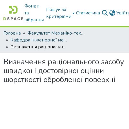
Фонди
Пошук за
та
Статистика
Увій
критеріями
зібрання
Головна
Факультет Механіко-технологічний
Кафедра Інженерної механіки та комп'ютерного проектування
Визначення раціонального засобу швидкої і достовірної оцінки шорсткості обробленої поверхні
Визначення раціонального засобу
швидкої і достовірної оцінки
шорсткості обробленої поверхні