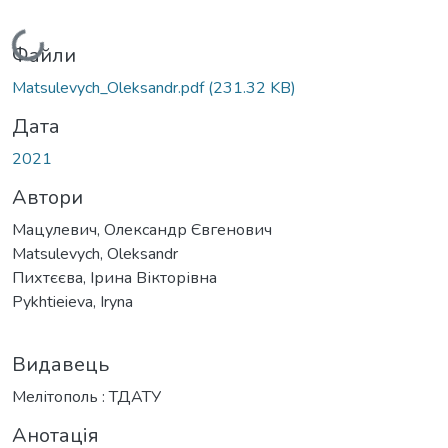
Вантажиться...
Файли
Matsulevych_Oleksandr.pdf
(231.32 KB)
Дата
2021
Автори
Мацулевич, Олександр Євгенович
Matsulevych, Oleksandr
Пихтєєва, Ірина Вікторівна
Pykhtieieva, Iryna
Видавець
Мелітополь : ТДАТУ
Анотація