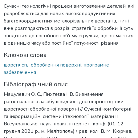
Сучасні технологічні процеси виготовлення деталей, які
розробляються для нових високопродуктивних
багатокоординатних металорізальних верстатів, нині
вже розглядаються в розрізі стратегії їх обробки. Її суть
зводиться до постійності об’єму стружки, що знімається
в одиницю часу або постійної потужності різання.
Ключові слова
шорсткість
,
оброблення поверхні
,
програмне
забезпечення
Бібліографічний опис
Мацулевич О. Є., Пихтєєва І. В. Визначення
раціонального засобу швидкої і достовірної оцінки
шорсткості обробленої поверхні // Сучасні комп’ютерні
та інформаційні системи і технології: матеріали ІІ
Всеукраїнської наук.-практ. інтернет- конф. (01-12
грудня 2021 р., м. Мелітополь) / ред. кол.: В. М. Кюрчев,