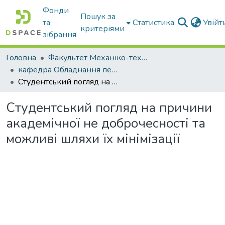
Фонди
Пошук за
та
Статистика
Увій
критеріями
зібрання
Головна
Факультет Механіко-технологічний
кафедра Обладнання переробних і харчових виробництв ім. професора Ф.Ю. Ялпачика
Студентський погляд на причини академічної не доброчесності та можливі шляхи їх мінімізації
Студентський погляд на причини
академічної не доброчесності та
можливі шляхи їх мінімізації