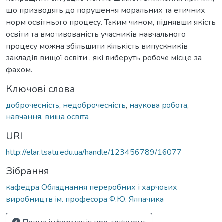
що призводять до порушення моральних та етичних
норм освітнього процесу. Таким чином, піднявши якість
освіти та вмотивованість учасників навчального
процесу можна збільшити кількість випускників
закладів вищої освіти , які виберуть робоче місце за
фахом.
Ключові слова
доброчесність
,
недоброчесність
,
наукова робота
,
навчання
,
вища освіта
URI
http://elar.tsatu.edu.ua/handle/123456789/16077
Зібрання
кафедра Обладнання переробних і харчових
виробництв ім. професора Ф.Ю. Ялпачика
Повна інформація про документ