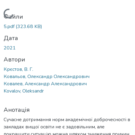
Вантажиться...
Файли
5.pdf
(323.68 KB)
Дата
2021
Автори
Крєстов, В. Г.
Ковальов, Олександр Олександрович
Ковалев, Александр Александрович
Kovalov, Oleksandr
Анотація
Сучасне дотримання норм академічної доброчесності в
закладах вищої освіти не є задовільним, але
покращити ситуацію можна шляхом зниження причин,