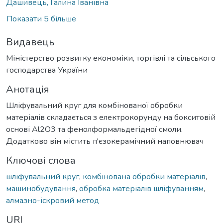
Дашивець, Галина Іванівна
Показати 5 більше
Видавець
Міністерство розвитку економіки, торгівлі та сільського
господарства України
Анотація
Шліфувальний круг для комбінованої обробки
матеріалів складається з електрокорунду на бокситовій
основі Аl2О3 та фенолформальдегідної смоли.
Додатково він містить п'єзокерамічний наповнювач
Ключові слова
шліфувальний круг
,
комбінована обробки матеріалів
,
машинобудування
,
обробка матеріалів шліфуванням
,
алмазно-іскровий метод
URI