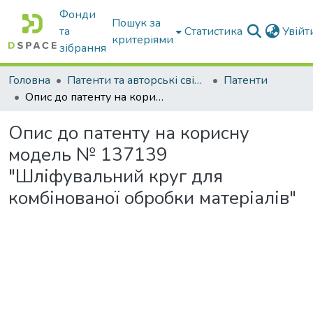
Фонди
Пошук за
та
Статистика
Увій
критеріями
зібрання
Головна
Патенти та авторські свідоцтва
Патенти
Опис до патенту на корисну модель № 137139 "Шліфувальний круг для комбінованої обробки матеріалів"
Опис до патенту на корисну
модель № 137139
"Шліфувальний круг для
комбінованої обробки матеріалів"