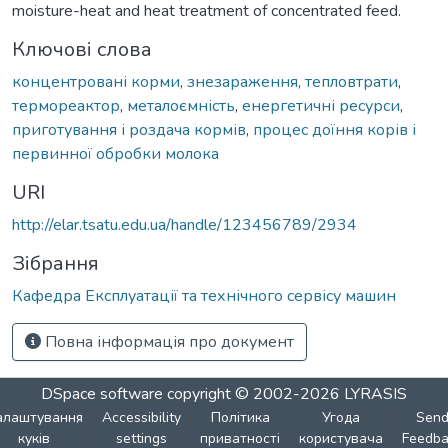
moisture-heat and heat treatment of concentrated feed.
Ключові слова
концентровані корми
,
знезараження
,
тепловтрати
,
термореактор
,
металоємність
,
енергетичні ресурси
,
приготування і роздача кормів
,
процес доїння корів і
первинної обробки молока
URI
http://elar.tsatu.edu.ua/handle/123456789/2934
Зібрання
Кафедра Експлуатації та технічного сервісу машин
Повна інформація про документ
DSpace software
copyright © 2002-2026
LYRASIS
алаштування
Accessibility
Політика
Угода
Sen
куків
settings
приватності
користувача
Feedba