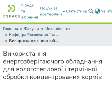
Фонди
Пошук за
та
Статистика
Увій
критеріями
зібрання
Головна
Факультет Механіко-технологічний
Кафедра Експлуатації та технічного сервісу машин
Використання енергозберігаючого обладнання для вологотеплової і термічної обробки концентрованих кормів
Використання
енергозберігаючого обладнання
для вологотеплової і термічної
обробки концентрованих кормів