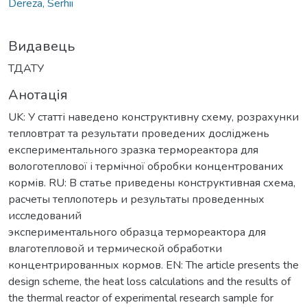
Dereza, Serhii
Видавець
ТДАТУ
Анотація
UK: У статті наведено конструктивну схему, розрахунки
тепловтрат та результати проведених досліджень
експериментального зразка термореактора для
вологотеплової і термічної обробки концентрованих
кормів. RU: В статье приведены конструктивная схема,
расчеты теплопотерь и результаты проведенных
исследований
экспериментального образца термореактора для
влаготепловой и термической обработки
концентрированных кормов. EN: The article presents the
design scheme, the heat loss calculations and the results of
the thermal reactor of experimental research sample for