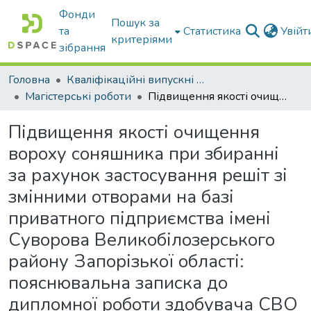
Фонди
Пошук за
та
Статистика
Увій
критеріями
зібрання
Головна
Кваліфікаційні випускні роботи бакалаврів і магістрів
Магістерські роботи
Підвищення якості очищення вороху соняшника при збиранні за рахунок застосування решіт зі змінними отворами на базі приватного підприємства імені Суворова Великобілозерського району Запорізької області: пояснювальна записка до дипломної роботи здобувача СВО Магістр
Підвищення якості очищення
вороху соняшника при збиранні
за рахунок застосування решіт зі
змінними отворами на базі
приватного підприємства імені
Суворова Великобілозерського
району Запорізької області:
пояснювальна записка до
дипломної роботи здобувача СВО