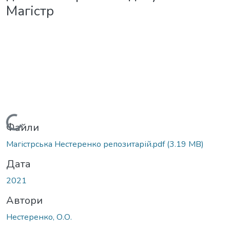
Магістр
Вантажиться...
Файли
Магістрська Нестеренко репозитарій.pdf
(3.19 MB)
Дата
2021
Автори
Нестеренко, О.О.