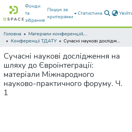
Фонди
Пошук за
та
Статистика
Увій
критеріями
зібрання
Головна
Матеріали конференцій, збірники ТДАТУ
Конференції ТДАТУ
Сучасні наукові дослідження на шляху до Євроінтеграції: матеріали Міжнародного науково-практичного форуму. Ч. 1
Сучасні наукові дослідження на
шляху до Євроінтеграції:
матеріали Міжнародного
науково-практичного форуму. Ч.
1