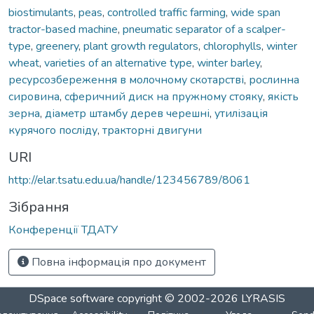
biostimulants
,
peas
,
controlled traffic farming
,
wide span
tractor-based machine
,
pneumatic separator of a scalper-
type
,
greenery
,
plant growth regulators
,
chlorophylls
,
winter
wheat
,
varieties of an alternative type
,
winter barley
,
ресурсозбереження в молочному скотарстві
,
рослинна
сировина
,
сферичний диск на пружному стояку
,
якість
зерна
,
діаметр штамбу дерев черешні
,
утилізація
курячого посліду
,
тракторні двигуни
URI
http://elar.tsatu.edu.ua/handle/123456789/8061
Зібрання
Конференції ТДАТУ
Повна інформація про документ
DSpace software
copyright © 2002-2026
LYRASIS