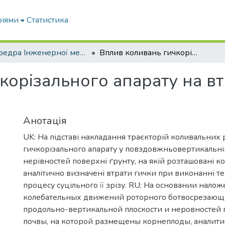
ріями
Статистика
Кафедра Інженерної механіки та комп'ютерного проектування
Вплив коливань гичкорізального апарату на втрати гички цукрового буряку
корізального апарату на вт
Анотація
UK: На підставі накладання траєкторій коливальних 
гичкорізального апарату у повздовжньовертикальні
нерівностей поверхні ґрунту, на якій розташовані к
аналітично визначені втрати гички при виконанні т
процесу суцільного її зрізу. RU: На основании нало
колебательных движений роторного ботвосрезающе
продольно-вертикальной плоскости и неровностей 
почвы, на которой размещены корнеплоды, аналит