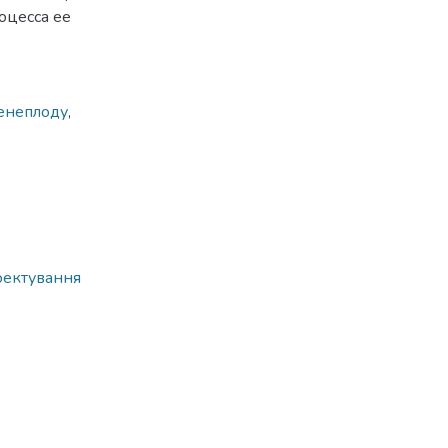
оцесса ее
енеплоду
,
оектування