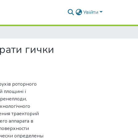
Увійти
рати гички
рухів роторного
й площині і
оренеплоди,
ехнологічного
жения траекторий
го аппарата в
поверхности
ически определены