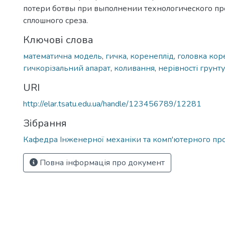
потери ботвы при выполнении технологического пр
сплошного среза.
Ключові слова
математична модель
,
гичка
,
коренеплід
,
головка кор
гичкорізальний апарат
,
коливання
,
нерівності грунту
URI
http://elar.tsatu.edu.ua/handle/123456789/12281
Зібрання
Кафедра Інженерної механіки та комп'ютерного пр
Повна інформація про документ