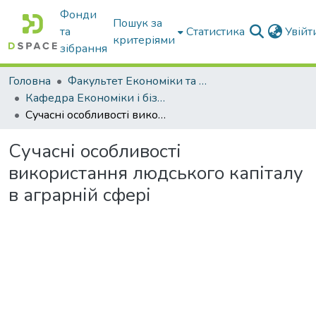
Фонди
Пошук за
та
Статистика
Увій
критеріями
зібрання
Головна
Факультет Економіки та бізнесу
Кафедра Економіки і бізнесу
Сучасні особливості використання людського капіталу в аграрній сфері
Сучасні особливості
використання людського капіталу
в аграрній сфері