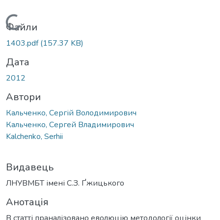
Вантажиться...
Файли
1403.pdf
(157.37 KB)
Дата
2012
Автори
Кальченко, Сергій Володимирович
Кальченко, Сергей Владимирович
Kalchenko, Serhii
Видавець
ЛНУВМБТ імені С.З. Ґжицького
Анотація
В статті праналізовано еволюцію методології оцінки