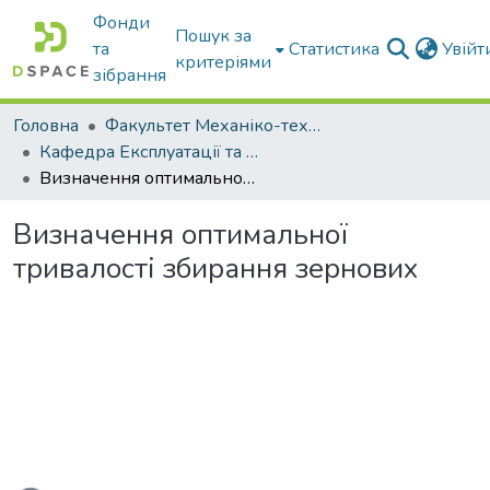
Фонди
Пошук за
та
Статистика
Увій
критеріями
зібрання
Головна
Факультет Механіко-технологічний
Кафедра Експлуатації та технічного сервісу машин
Визначення оптимальної тривалості збирання зернових
Визначення оптимальної
тривалості збирання зернових