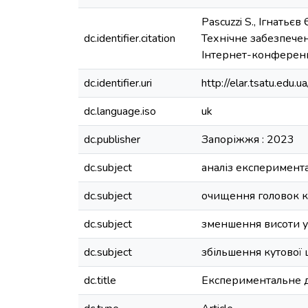
Pascuzzi S., Ігнатьє
dc.identifier.citation
Технічне забезпечен
Інтернет-конференці
dc.identifier.uri
http://elar.tsatu.ed
dc.language.iso
uk
dc.publisher
Запоріжжя : 2023
dc.subject
аналіз експеримент
dc.subject
очищення головок к
dc.subject
зменшення висоти у
dc.subject
збільшення кутової
dc.title
Експериментальне д