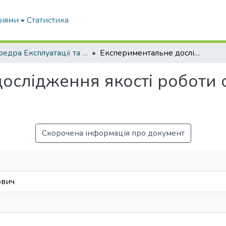
ріями
Статистика
Кафедра Експлуатації та технічного сервісу машин
Експериментальне дослідження якості роботи очисника головок коренеплодів
ослідження якості роботи 
Скорочена інформація про документ
ович