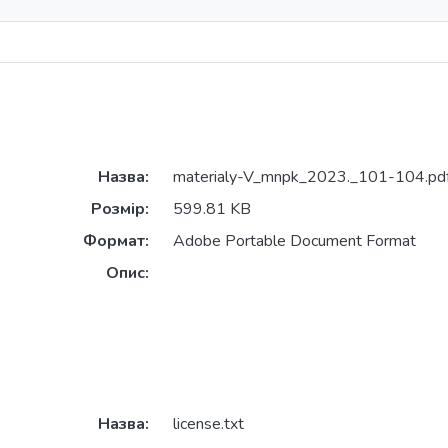
Назва:
materialy-V_mnpk_2023._101-104.pd
Розмір:
599.81 KB
Формат:
Adobe Portable Document Format
Опис:
Назва:
license.txt