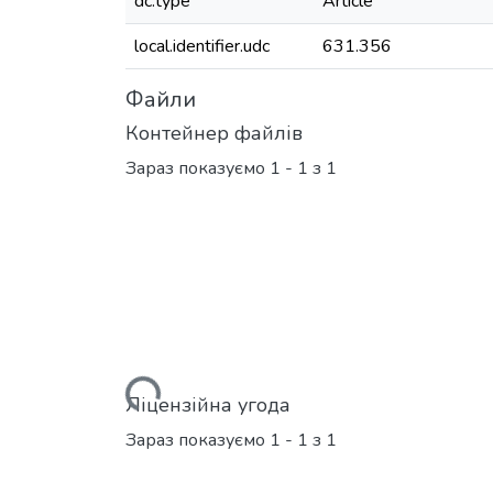
dc.type
Article
local.identifier.udc
631.356
Файли
Контейнер файлів
Зараз показуємо
1 - 1 з 1
Вантажиться...
Ліцензійна угода
Зараз показуємо
1 - 1 з 1