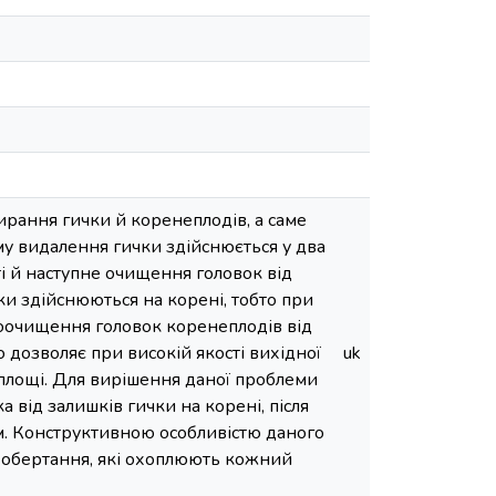
ирання гички й коренеплодів, а саме
му видалення гички здійснюється у два
і й наступне очищення головок від
ки здійснюються на корені, тобто при
доочищення головок коренеплодів від
 дозволяє при високій якості вихідної
uk
площі. Для вирішення даної проблеми
від залишків гички на корені, після
м. Конструктивною особливістю даного
 обертання, які охоплюють кожний