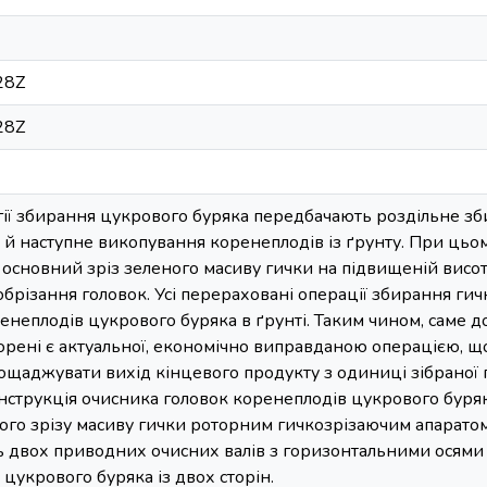
28Z
28Z
гії збирання цукрового буряка передбачають роздільне зб
і й наступне викопування коренеплодів із ґрунту. При цьо
основний зріз зеленого масиву гички на підвищеній висот
обрізання головок. Усі перераховані операції збирання гич
енеплодів цукрового буряка в ґрунті. Таким чином, саме 
орені є актуальної, економічно виправданою операцією, що
ощаджувати вихід кінцевого продукту з одиниці зібраної 
струкція очисника головок коренеплодів цукрового буряка 
ого зрізу масиву гички роторним гичкозрізаючим апарато
ть двох приводних очисних валів з горизонтальними осями
цукрового буряка із двох сторін.