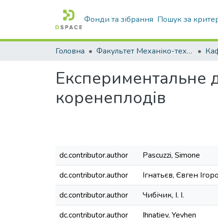
Фонди та зібрання
Пошук за крите
Головна
Факультет Механіко-технологічний
Експериментальне д
коренеплодів
dc.contributor.author
Pascuzzi, Simone
dc.contributor.author
Ігнатьєв, Євген Ігор
dc.contributor.author
Чибічик, І. І.
dc.contributor.author
Ihnatiev, Yevhen