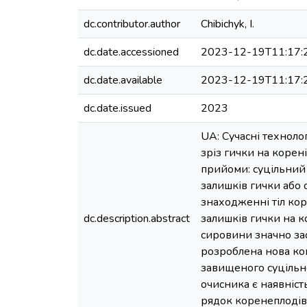
dc.contributor.author
Chibichyk, І.
dc.date.accessioned
2023-12-19T11:17:
dc.date.available
2023-12-19T11:17:
dc.date.issued
2023
UA: Сучасні техноло
зріз гички на корен
прийоми: суцільний 
залишків гички або 
знаходженні тіл кор
dc.description.abstract
залишків гички на к
сировини значно за
розроблена нова кон
завищеного суцільн
очисника є наявніс
рядок коренеплодів 