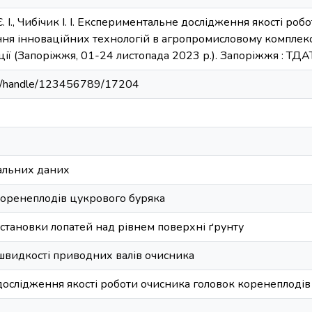
в Є. І., Чибічик І. І. Експериментальне дослідження якості р
ня інноваційних технологій в агропромисловому комплексі 
ї (Запоріжжя, 01-24 листопада 2023 р.). Запоріжжя : ТДАТ
u.ua/handle/123456789/17204
альних даних
оренеплодів цукрового буряка
становки лопатей над рівнем поверхні ґрунту
 швидкості приводних валів очисника
ослідження якості роботи очисника головок коренеплодів