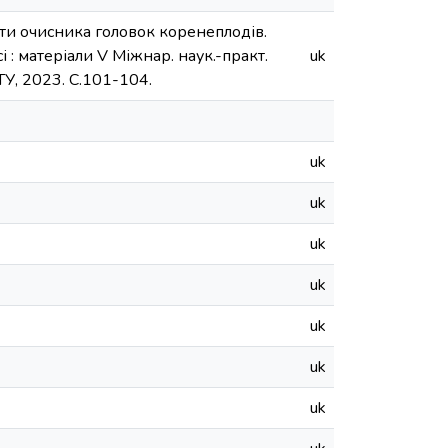
оботи очисника головок коренеплодів.
: матеріали V Міжнар. наук.-практ.
uk
У, 2023. С.101-104.
uk
uk
uk
uk
uk
uk
uk