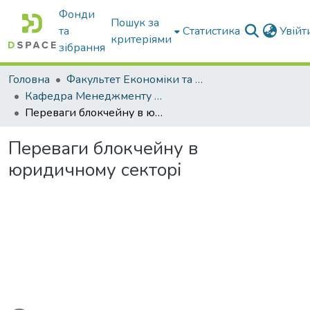
Фонди
Пошук за
та
Статистика
Увій
критеріями
зібрання
Головна
Факультет Економіки та бізнесу
Кафедра Менеджменту та публічного адміністрування
Переваги блокчейну в юридичному секторі
Переваги блокчейну в
юридичному секторі