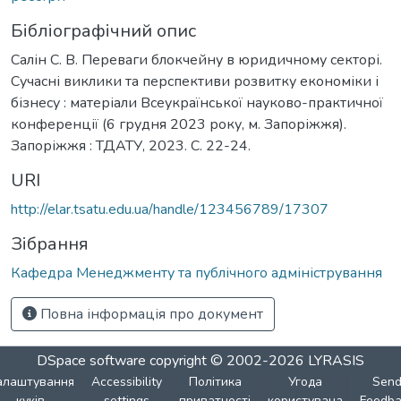
Бібліографічний опис
Салін С. В. Переваги блокчейну в юридичному секторі.
Сучасні виклики та перспективи розвитку економіки і
бізнесу : матеріали Всеукраїнської науково-практичної
конференції (6 грудня 2023 року, м. Запоріжжя).
Запоріжжя : ТДАТУ, 2023. С. 22-24.
URI
http://elar.tsatu.edu.ua/handle/123456789/17307
Зібрання
Кафедра Менеджменту та публічного адміністрування
Повна інформація про документ
DSpace software
copyright © 2002-2026
LYRASIS
алаштування
Accessibility
Політика
Угода
Sen
куків
settings
приватності
користувача
Feedba