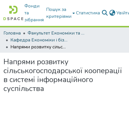
Фонди
Пошук за
та
Статистика
Увій
критеріями
зібрання
Головна
Факультет Економіки та бізнесу
Кафедра Економіки і бізнесу
Напрями розвитку сільськогосподарської кооперації в системі інформаційного суспільства
Напрями розвитку
сільськогосподарської кооперації
в системі інформаційного
суспільства