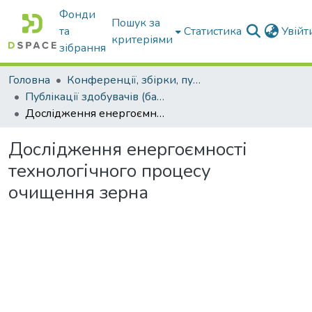
Фонди
Пошук за
та
Статистика
Увій
критеріями
зібрання
Головна
Конференції, збірки, публікації молодих вчених і здобувачів : магістрів, бакалаврів, аспірантів.
Публікації здобувачів (бакалаврів. магістрів, аспірантів)
Дослідження енергоємності технологічного процесу очищення зерна
Дослідження енергоємності
технологічного процесу
очищення зерна