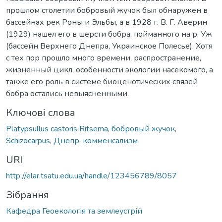
прошлом столетии бобровый жучок был обнаружен в
бассейнах рек Роны и Эльбы, а в 1928 г. В. Г. Аверин
(1929) нашел его в шерсти бобра, пойманного на р. Уж
(бассейн Верхнего Днепра, Украинское Полесье). Хотя
с тех пор прошло много времени, распространение,
жизненный цикл, особенности экологии насекомого, а
также его роль в системе биоценотических связей
бобра остались невыясненными.
Ключові слова
Рlatypsullus castoris Ritsema
,
бобровый жучок
,
Schizocarpus
,
Днепр
,
комменсализм
URI
http://elar.tsatu.edu.ua/handle/123456789/8057
Зібрання
Кафедра Геоекологія та землеустрій