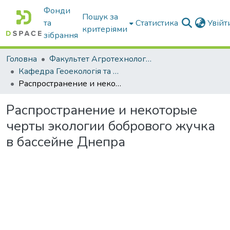
Фонди
Пошук за
та
Статистика
Увій
критеріями
зібрання
Головна
Факультет Агротехнологій та екології
Кафедра Геоекологія та землеустрій
Распространение и некоторые черты экологии бобрового жучка в бассейне Днепра
Распространение и некоторые
черты экологии бобрового жучка
в бассейне Днепра