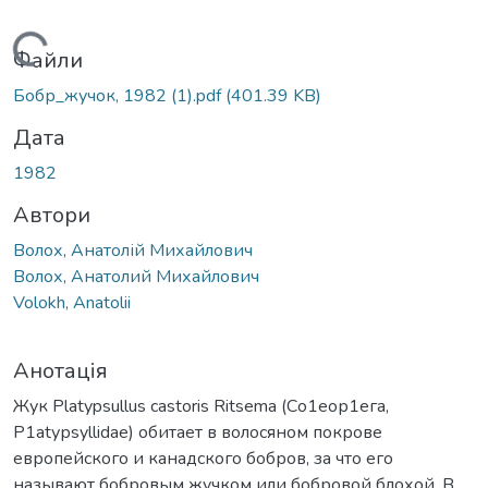
Вантажиться...
Файли
Бобр_жучок, 1982 (1).pdf
(401.39 KB)
Дата
1982
Автори
Волох, Анатолій Михайлович
Волох, Анатолий Михайлович
Volokh, Anatolii
Анотація
Жук Рlatypsullus castoris Ritsema (Со1еор1ега,
Р1аtурsyllidae) обитает в волосяном покрове
европейского и канадского бобров, за что его
называют бобровым жучком или бобровой блохой. В