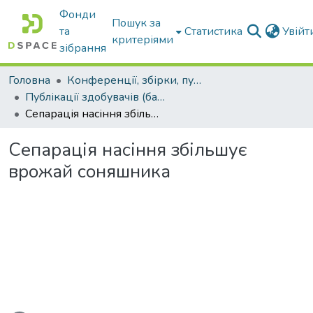
Фонди
Пошук за
та
Статистика
Увій
критеріями
зібрання
Головна
Конференції, збірки, публікації молодих вчених і здобувачів : магістрів, бакалаврів, аспірантів.
Публікації здобувачів (бакалаврів. магістрів, аспірантів)
Сепарація насіння збільшує врожай соняшника
Сепарація насіння збільшує
врожай соняшника