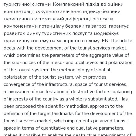
туристичної системи. Комплексний підхід до оцінки
концентрації сукупного значення індексу безпеки
туристичної системи, який диференціюється за
компонентами потенціалу безпеки та загроз, гарантує
розвиток ринку туристичних послуг та модифікує
туристичну систему на мезорівні в цілому. EN: The article
deals with the development of the tourist services market,
which determines the parameters of the aggregate value of
the sub-indices of the meso- and local levels and polarization
of the tourist system. The method-ology of spatial
polarization of the tourist system, which provides
convergence of the infrastructural space of tourist services,
minimization of manifestation of destructive factors, balancing
of interests of the country as a whole is substantiated. Has
been proposed the scientific-methodical approach to the
definition of the target landmarks for the development of the
tourist services market, which implements polarized tourist
space in terms of quantitative and qualitative parameters,
makes it possible to analyze the destructive determinants of