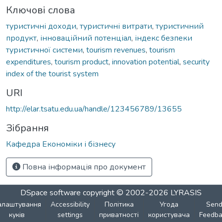
Ключові слова
туристичні доходи
,
туристичні витрати
,
туристичний
продукт
,
інноваційний потенціал
,
індекс безпеки
туристичної системи
,
tourism revenues
,
tourism
expenditures
,
tourism product
,
innovation potential
,
security
index of the tourist system
URI
http://elar.tsatu.edu.ua/handle/123456789/13655
Зібрання
Кафедра Економіки і бізнесу
Повна інформація про документ
DSpace software
copyright © 2002-2026
LYRASIS
алаштування
Accessibility
Політика
Угода
Sen
куків
settings
приватності
користувача
Feedba