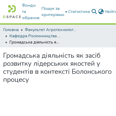
Фонди
Пошук за
та
Статистика
Увій
критеріями
зібрання
Головна
Факультет Агротехнологій та екології
Кафедра Рослинництва та садівництва ім. професора В.В. Калитки
Громадська діяльність як засіб розвитку лідерських якостей у студентів в контексті Болонського процесу
Громадська діяльність як засіб
розвитку лідерських якостей у
студентів в контексті Болонського
процесу