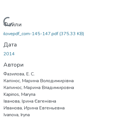
Вантажиться...
Файли
ilovepdf_com-145-147.pdf
(375.33 KB)
Дата
2014
Автори
Фазилова, Е. С.
Капінос, Марина Володимирівна
Капинос, Марина Владимировна
Kapinos, Maryna
Іванова, Ірина Євгенівна
Иванова, Ирина Евгеньевна
Ivanova, Iryna