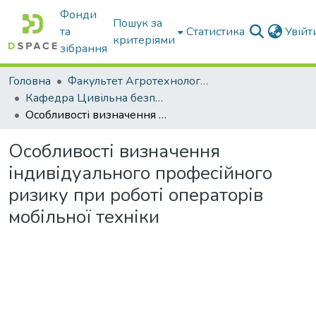
Фонди
Пошук за
та
Статистика
Увій
критеріями
зібрання
Головна
Факультет Агротехнологій та екології
Кафедра Цивільна безпека
Особливості визначення індивідуального професійного ризику при роботі операторів мобільної техніки
Особливості визначення
індивідуального професійного
ризику при роботі операторів
мобільної техніки