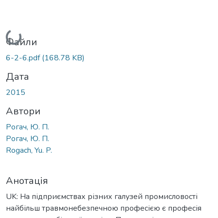
Вантажиться...
Файли
6-2-6.pdf
(168.78 KB)
Дата
2015
Автори
Рогач, Ю. П.
Рогач, Ю. П.
Rogach, Yu. P.
Анотація
UK: На підприємствах різних галузей промисловості
найбільш травмонебезпечною професією є професія