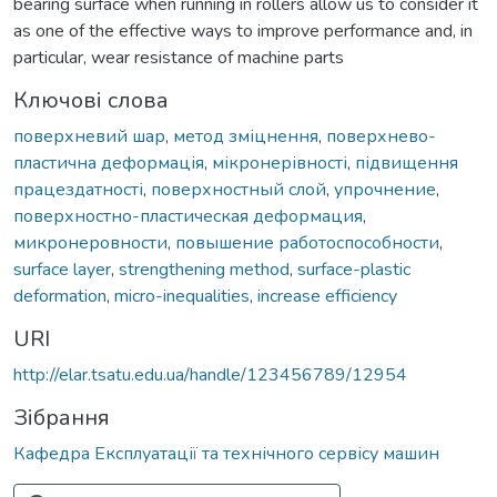
bearing surface when running in rollers allow us to consider it
as one of the effective ways to improve performance and, in
particular, wear resistance of machine parts
Ключові слова
поверхневий шар
,
метод зміцнення
,
поверхнево-
пластична деформація
,
мікронерівності
,
підвищення
працездатності
,
поверхностный слой
,
упрочнение
,
поверхностно-пластическая деформация
,
микронеровности
,
повышение работоспособности
,
surface layer
,
strengthening method
,
surface-plastic
deformation
,
micro-inequalities
,
increase efficiency
URI
http://elar.tsatu.edu.ua/handle/123456789/12954
Зібрання
Кафедра Експлуатації та технічного сервісу машин