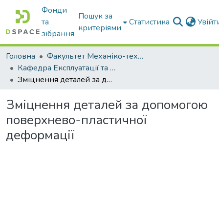
Фонди
Пошук за
та
Статистика
Увій
критеріями
зібрання
Головна
Факультет Механіко-технологічний
Кафедра Експлуатації та технічного сервісу машин
Зміцнення деталей за допомогою поверхнево-пластичної деформації
Зміцнення деталей за допомогою
поверхнево-пластичної
деформації