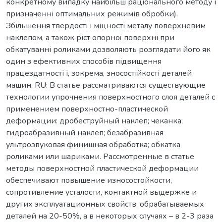
конкретному випадку найбільш раціонального методу і
призначенні оптимальних режимів обробки).
Збільшення твердості і міцності металу поверхневим
наклепом, а також ріст опорної поверхні при
обкатуванні роликами дозволяють розглядати його як
один з ефективних способів підвищення
працездатності і, зокрема, зносостійкості деталей
машин. RU: В статье рассматриваются существующие
технологии упрочнения поверхностного слоя деталей с
применением поверхностно-пластической
деформации: дробеструйный наклеп; чеканка;
гидроабразивный наклеп; безабразивная
ультрозвуковая финишная обработка; обкатка
роликами или шариками. Рассмотренные в статье
методы поверхностной пластической деформации
обеспечивают повышение износостойкости,
сопротивление усталости, контактной выдержке и
других эксплуатационных свойств, обрабатываемых
деталей на 20-50%, а в некоторых случаях – в 2-3 раза