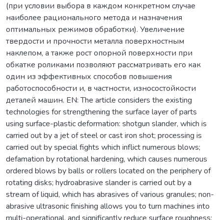
(при условии выбора в каждом конкретном случае
наиболее рационального метода и назначения
оптимальных режимов обработки). Увеличение
твердости и прочности металла поверхностным
наклепом, а также рост опорной поверхности при
обкатке роликами позволяют рассматривать его как
один из эффективных способов повышения
работоспособности и, в частности, износостойкости
деталей машин. EN: Тhe article considers the existing
technologies for strengthening the surface layer of parts
using surface-plastic deformation: shotgun slander, which is
carried out by a jet of steel or cast iron shot; processing is
carried out by special fights which inflict numerous blows;
defamation by rotational hardening, which causes numerous
ordered blows by balls or rollers located on the periphery of
rotating disks; hydroabrasive slander is carried out by a
stream of liquid, which has abrasives of various granules; non-
abrasive ultrasonic finishing allows you to turn machines into
multi-operational, and significantly reduce surface roughness;