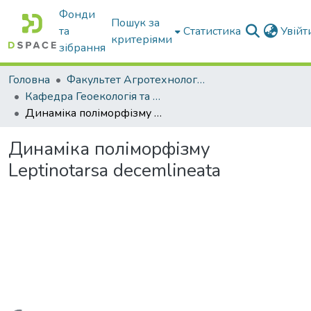
Фонди
Пошук за
та
Статистика
Увій
критеріями
зібрання
Головна
Факультет Агротехнологій та екології
Кафедра Геоекологія та землеустрій
Динаміка поліморфізму Leptinotarsa decemlineata
Динаміка поліморфізму
Leptinotarsa decemlineata