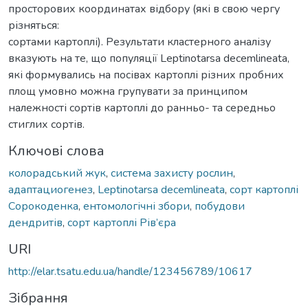
просторових координатах відбору (які в свою чергу
різняться:
сортами картоплі). Результати кластерного аналізу
вказують на те, що популяції Leptinotarsa decemlineata,
які формувались на посівах картоплі різних пробних
площ умовно можна групувати за принципом
належності сортів картоплі до ранньо- та середньо
стиглих сортів.
Ключові слова
колорадський жук
,
система захисту рослин
,
адаптациогенез
,
Leptinotarsa decemlineata
,
сорт кapтоплі
Сорокоденка
,
ентомологічні збори
,
побудови
дендритів
,
сорт картоплі Рів’єра
URI
http://elar.tsatu.edu.ua/handle/123456789/10617
Зібрання