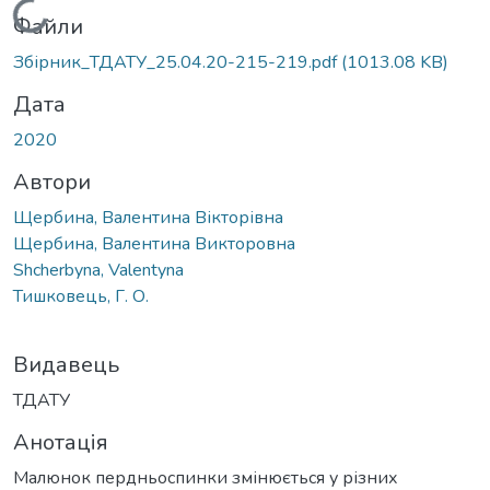
Вантажиться...
Файли
Збірник_ТДАТУ_25.04.20-215-219.pdf
(1013.08 KB)
Дата
2020
Автори
Щербина, Валентина Вікторівна
Щербина, Валентина Викторовна
Shcherbyna, Valentyna
Тишковець, Г. О.
Видавець
ТДАТУ
Анотація
Малюнок пердньоспинки змінюється у різних