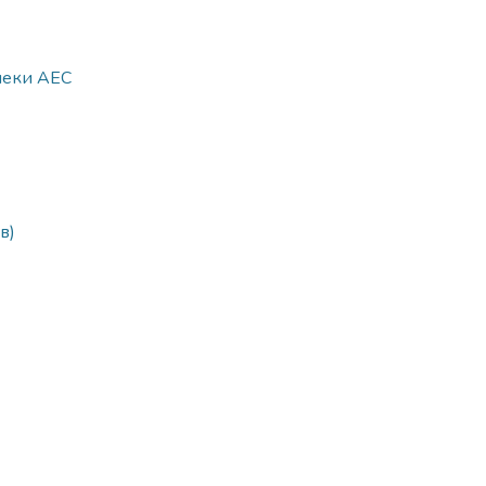
пеки АЕС
в)