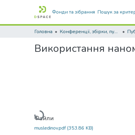
Фонди та зібрання
Пошук за крите
Головна
Конференції, збірки, публікації молодих вчених і здобувачів : магістрів, бакалаврів, аспірантів.
Використання наном
Вантажиться...
Файли
musledinov.pdf
(353.86 KB)