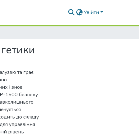
Увійти
ргетики
алуззю та грає
вно-
них і знов
Р-1500 безпеку
 навколишнього
печується
ходить до складу
 для управління
ній рівень