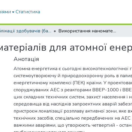
ріями
Статистика
Публікації здобувачів (бакалаврів. магістрів, аспірантів)
Використання наноматеріалів для атомної енергетики
атеріалів для атомної ене
Анотація
Атомна енергетика є сьогодні високотехнологічної г
системоутворюючу й природоохоронну роль в пали
енергетичному комплексі (ПЕК) країни. У проектова
споруджуваних АЕС з реакторами ВВЕР-1000 і ВВЕ
цих складних технічних систем, захист населення і
середовища від наслідків запроектних аварій забез
пристроєм локалізації розплаву активної зони, яке в
технічних засобів, спеціально передбачених на АЕС
важкими аваріями, що утворюють четвертий - остан