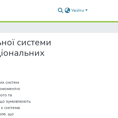
Увійти
ної системи
ціональних
их систем
комоментні
ого та
 що зумовлюють
є система
оле, що