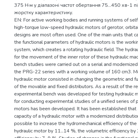
375 Н·м у діапазоні частот обертання 75…450 хв-1 
жорстку характеристику.
EN: For active working bodies and running systems of self
high-torque low-speed hydraulic motors of gerotor, orbita
designs are most often used. One of the main units that c
the functional parameters of hydraulic motors is the working
system, which creates a rotating hydraulic field. The hydrau
for the movement of the inner rotor of these hydraulic ma
bench studies were carried out on a serial and modernized
the PRG-22 series with a working volume of 160 cm3. Mo
hydraulic motor consisted in changing the geometric and f
of the movable and fixed distributors. As a result of the r
experimental bench was developed for testing hydraulic 
for conducting experimental studies of a unified series of 
motors has been developed. It has been established that a
capacity of a hydraulic motor with a modernized distribut
possible to increase the hydromechanical efficiency of th
hydraulic motor by 11...14 %, the volumetric efficiency by 