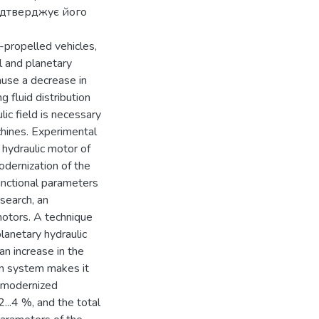
підтверджує його
-propelled vehicles,
l and planetary
ause a decrease in
 fluid distribution
lic field is necessary
chines. Experimental
 hydraulic motor of
dernization of the
unctional parameters
esearch, an
motors. A technique
planetary hydraulic
n increase in the
ion system makes it
e modernized
2...4 %, and the total