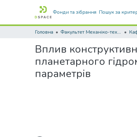
Фонди та зібрання
Пошук за крите
Головна
Факультет Механіко-технологічний
Вплив конструктивн
планетарного гідро
параметрів
Вантажиться...