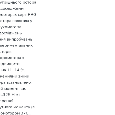
нутрішнього ротора
 дослідження
омоторах серії PRG
отора полягала у
рухомого та
 досліджень
ння випробувань
спериментальних
торів.
ідромотора з
підвищити
а 11...14 %,
лідженнями зміни
ра встановлено,
ний момент, що
..325 Н·м і
орсткої
утного моменту (в
дромотором 370…