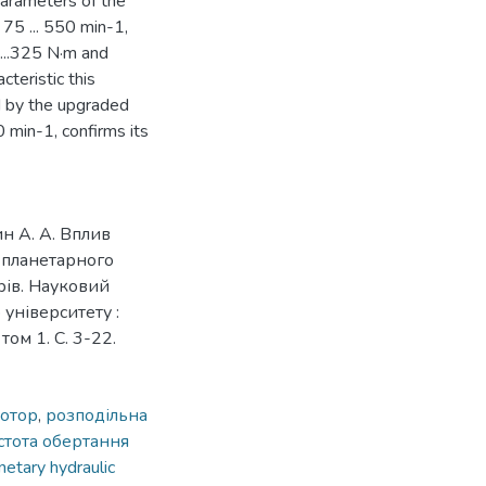
 parameters of the
 75 ... 550 min-1,
0...325 N·m and
cteristic this
ed by the upgraded
 min-1, confirms its
ин А. А. Вплив
 планетарного
рів. Науковий
університету :
ом 1. С. 3-22.
мотор
,
розподільна
стота обертання
netary hydraulic