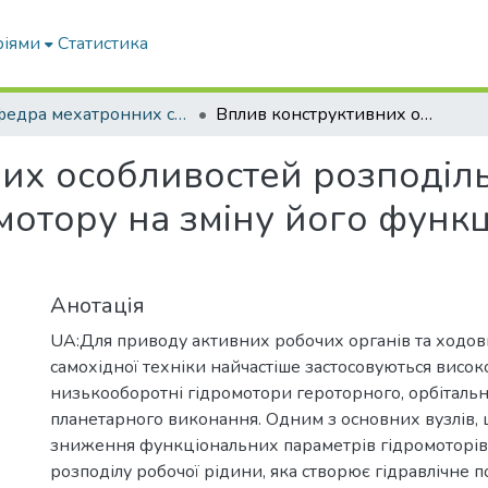
ріями
Статистика
Кафедра мехатронних систем тракторів та сільскогосподарських машин
Вплив конструктивних особливостей розподільної системи планетарного гідромотору на зміну його функціональних параметрів
их особливостей розподіль
мотору на зміну його функ
Анотація
UA:Для приводу активних робочих органів та ходов
самохідної техніки найчастіше застосовуються висо
низькооборотні гідромотори героторного, орбітальн
планетарного виконання. Одним з основних вузлів,
зниження функціональних параметрів гідромоторів 
розподілу робочої рідини, яка створює гідравлічне п