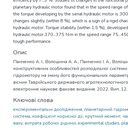
efficiency by 7...9 %. Studies of changes in the functional
planetary hydraulic motor found that in the speed range of
the torque developing by the serial hydraulic motor is 30
changes slightly (within 8 %), which is a sign of a rigid chara
hydraulic motor. Torque stability (within 1.5 %), develop
hydraulic motor 370...375 N·m in the speed range 75...450
tough performance.
Опис
Панченко А. І., Волошина А. А., Панченко І. А., Волош
конструктивних особливостей розподільної системи
гідромотору на зміну його функціональних парамет
вісник Таврійського державного агротехнологічного 
електронне наукове фахове видання. 2022. Вип. 12. т
Ключові слова
експериментальні дослідження
,
планетарний гідро
система
,
коефіцієнт корисної дії
,
крутний момент
,
ча
валу
,
витрата робочої рідини
,
experimental studies
,
pla