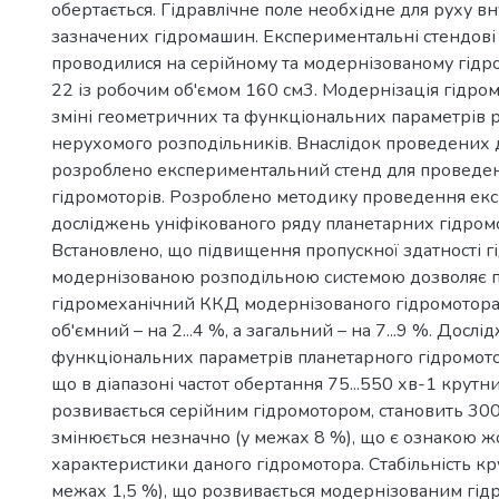
обертається. Гідравлічне поле необхідне для руху в
зазначених гідромашин. Експериментальні стендові
проводилися на серійному та модернізованому гідр
22 із робочим об'ємом 160 см3. Модернізація гідром
зміні геометричних та функціональних параметрів 
нерухомого розподільників. Внаслідок проведених
розроблено експериментальний стенд для проведе
гідромоторів. Розроблено методику проведення ек
досліджень уніфікованого ряду планетарних гідромо
Встановлено, що підвищення пропускної здатності г
модернізованою розподільною системою дозволяє 
гідромеханічний ККД модернізованого гідромотора н
об'ємний – на 2...4 %, а загальний – на 7...9 %. Дос
функціональних параметрів планетарного гідромото
що в діапазоні частот обертання 75...550 хв-1 крут
розвивається серійним гідромотором, становить 300.
змінюється незначно (у межах 8 %), що є ознакою ж
характеристики даного гідромотора. Стабільність кр
межах 1,5 %), що розвивається модернізованим гі