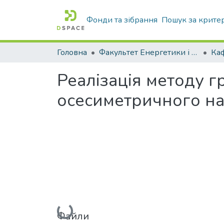
Фонди та зібрання
Пошук за крите
Головна
Факультет Енергетики і комп'ютерних технологій
Реалізація методу г
осесиметричного на
Вантажиться...
Файли