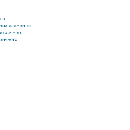
і в
них елементів
,
метричного
тричного