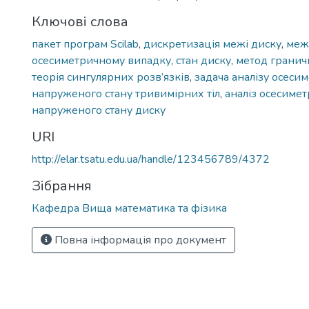
Ключові слова
пакет програм Scilab
,
дискретизація межі диску
,
меж
осесиметричному випадку
,
стан диску
,
метод гранич
теорія сингулярних розв’язків
,
задача аналізу осеси
напруженого стану тривимірних тіл
,
аналіз осесиме
напруженого стану диску
URI
http://elar.tsatu.edu.ua/handle/123456789/4372
Зібрання
Кафедра Вища математика та фізика
Повна інформація про документ