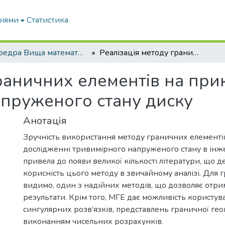
ріями
Статистика
Кафедра Вища математика та фізика
Реалізація методу граничних елементів на прикладі задачі аналізу осесиметричного напруженого стану диску
раничних елементів на прик
пруженого стану диску
Анотація
Зручність використання методу граничних елементі
дослідженні тривимірного напруженого стану в ін
привела до появи великої кількості літератури, що 
корисність цього методу в звичайному аналізі. Для г
видимо, один з надійних методів, що дозволяє отри
результати. Крім того, МГЕ дає можливість користув
сингулярних розв’язків, представлень граничної геом
виконанням чисельних розрахунків.