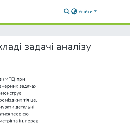
Увійти
ладі задачі аналізу
в (МГЕ) при
женерних задачах
демонструє
роміздких тіл це,
мувати детальні
атися теорією
етрії та ін. перед