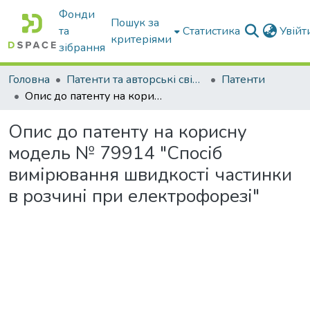
Фонди
Пошук за
та
Статистика
Увій
критеріями
зібрання
Головна
Патенти та авторські свідоцтва
Патенти
Опис до патенту на корисну модель № 79914 "Спосіб вимірювання швидкості частинки в розчині при електрофорезі"
Опис до патенту на корисну
модель № 79914 "Спосіб
вимірювання швидкості частинки
в розчині при електрофорезі"