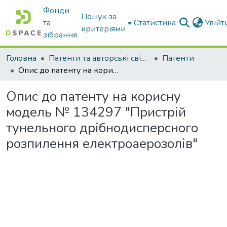
Фонди
Пошук за
та
Статистика
Увій
критеріями
зібрання
Головна
Патенти та авторські свідоцтва
Патенти
Опис до патенту на корисну модель № 134297 "Пристрій тунельного дрібнодисперсного розпилення електроаерозолів"
Опис до патенту на корисну
модель № 134297 "Пристрій
тунельного дрібнодисперсного
розпилення електроаерозолів"