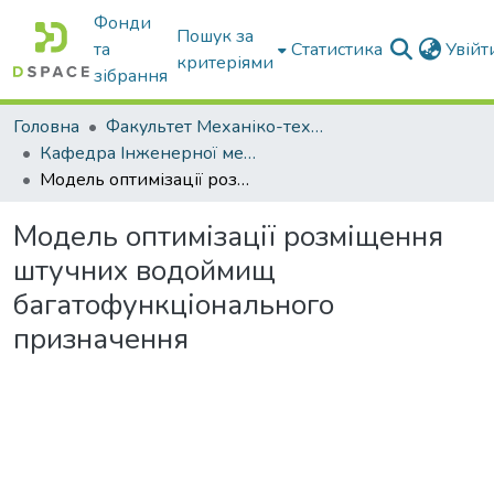
Фонди
Пошук за
та
Статистика
Увій
критеріями
зібрання
Головна
Факультет Механіко-технологічний
Кафедра Інженерної механіки та комп'ютерного проектування
Модель оптимізації розміщення штучних водоймищ багатофункціонального призначення
Модель оптимізації розміщення
штучних водоймищ
багатофункціонального
призначення