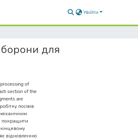
Увійти
 борони для
 processing of
ach section of the
egments are
обітку посівів
 механічним
, покращити
в кінцевому
ияє відновленню