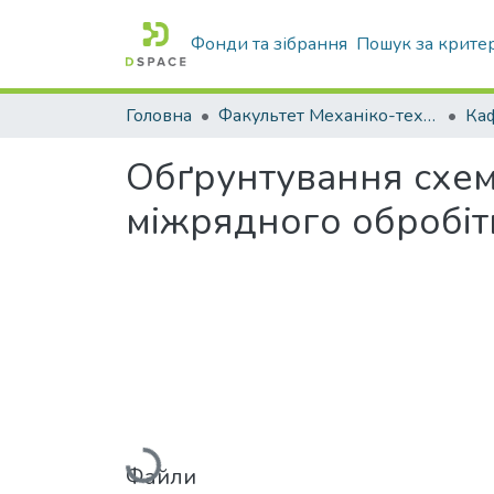
Фонди та зібрання
Пошук за крите
Головна
Факультет Механіко-технологічний
Обґрунтування схем
міжрядного обробіт
Вантажиться...
Файли