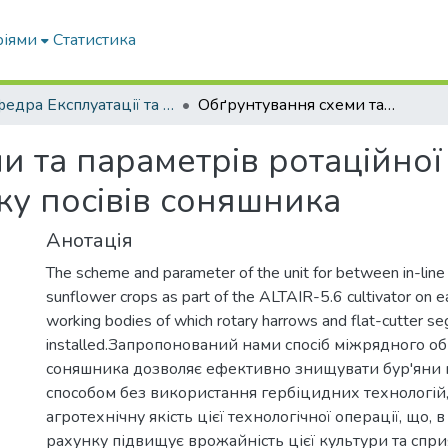
ріями
Статистика
Кафедра Експлуатації та технічного сервісу машин
Обґрунтування схеми та параметрів ротаційної борони для міжрядного обробітку посівів соняшника
и та параметрів ротаційної
ку посівів соняшника
Анотація
The scheme and parameter of the unit for between in-line
sunflower crops as part of the ALTAIR-5.6 cultivator on e
working bodies of which rotary harrows and flat-cutter s
installed.Запропонований нами спосіб міжрядного обр
соняшника дозволяє ефективно знищувати бур'яни
способом без використання гербіцидних технологій
агротехнічну якість цієї технологічної операції, що, 
рахунку підвищує врожайність цієї культури та спр