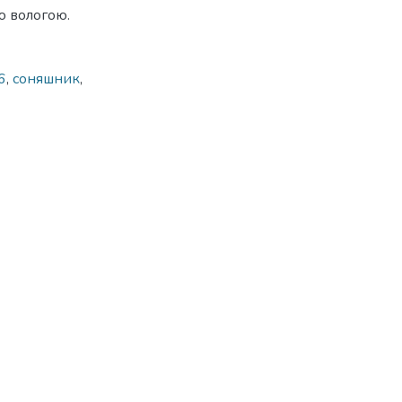
ю вологою.
6
,
соняшник
,