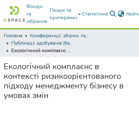
Фонди
Пошук за
та
Статистика
Увій
критеріями
зібрання
Головна
Конференції, збірки, публікації молодих вчених і здобувачів : магістрів, бакалаврів, аспірантів.
Публікації здобувачів (бакалаврів. магістрів, аспірантів)
Екологічний комплаєнс в контексті ризикоорієнтованого підходу менеджменту бізнесу в умовах змін
Екологічний комплаєнс в
контексті ризикоорієнтованого
підходу менеджменту бізнесу в
умовах змін