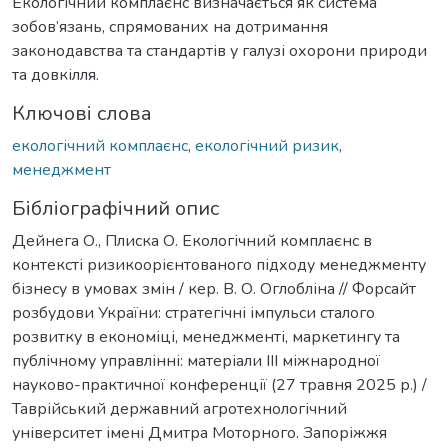
Екологічний комплаєнс визначається як система
зобов’язань, спрямованих на дотримання
законодавства та стандартів у галузі охорони природи
та довкілля.
Ключові слова
екологічний комплаєнс
,
екологічний ризик
,
менеджмент
Бібліографічний опис
Дейнега О., Плиска О. Екологічний комплаєнс в
контексті ризикоорієнтованого підходу менеджменту
бізнесу в умовах змін / кер. В. О. Оглобліна // Форсайт
розбудови України: стратегічні імпульси сталого
розвитку в економіці, менеджменті, маркетингу та
публічному управлінні: матеріали ІІІ міжнародної
науково-практичної конференції (27 травня 2025 р.) /
Таврійський державний агротехнологічний
університет імені Дмитра Моторного. Запоріжжя