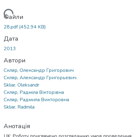
Вантажиться...
Файли
28.pdf
(452.94 KB)
Дата
2013
Автори
Скляр, Олександр Григорович
Скляр, Александр Григорьевич
Skliar, Oleksandr
Скляр, Радміла Вікторівна
Скляр, Радмила Викторовна
Skliar, Radmila
Анотація
UK: Роботу присвячено розгляданню умов проведення