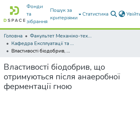
Фонди
Пошук за
та
Статистика
Увій
критеріями
зібрання
Головна
Факультет Механіко-технологічний
Кафедра Експлуатації та технічного сервісу машин
Властивості біодобрив, що отримуються після анаеробної ферментації гною
Властивості біодобрив, що
отримуються після анаеробної
ферментації гною