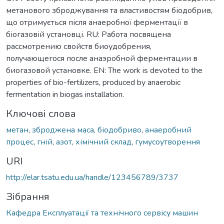
метанового зброджування та властивостям біодобрив,
що отримується після анаеробної ферментації в
біогазовій установці. RU: Работа посвящена
рассмотрению свойств биоудобрения,
получающегося после анаэробной ферментации в
биогазовой установке. EN: The work is devoted to the
properties of bio-fertilizers, produced by anaerobic
fermentation in biogas installation.
Ключові слова
метан
,
зброджена маса
,
біодобриво
,
анаеробний
процес
,
гній
,
азот
,
хімічний склад
,
гумусоутворення
URI
http://elar.tsatu.edu.ua/handle/123456789/3737
Зібрання
Кафедра Експлуатації та технічного сервісу машин