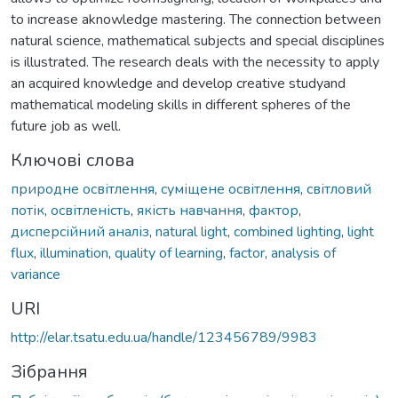
to increase aknowledge mastering. The connection between
natural science, mathematical subjects and special disciplines
is illustrated. The research deals with the necessity to apply
an acquired knowledge and develop creative studyand
mathematical modeling skills in different spheres of the
future job as well.
Ключові слова
природне освітлення
,
суміщене освітлення
,
світловий
потік
,
освітленість
,
якість навчання
,
фактор
,
дисперсійний аналіз
,
natural light
,
combined lighting
,
light
flux
,
illumination
,
quality of learning
,
factor
,
analysis of
variance
URI
http://elar.tsatu.edu.ua/handle/123456789/9983
Зібрання