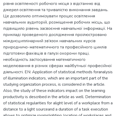
рівня освітленості робочого місця з відстанню від
джерел освітлення та тривалістю виконання завдань.
Це дозволило оптимізувати процес освітлення
навчальних аудиторій, розміщення робочих місць, що
підвищило рівень засвоєння навчальної інформації. На
прикладі проведеного дослідження проілюстровано
міждисциплінарний зв’язок навчальних курсів
природничо-математичного та професійного циклів
підготовки фахівців в галузі охорони праці,
необхідність застосування математичного
моделювання в різних сферах майбутньої професійної
діяльності. EN: Application of statistical methods foranalysis
of illumination indicators, which are an important part of the
studying organization process, is considered in the article.
Also, the study of these indicators impact on the learning
productivity is described in the article as well. Determination
of statistical regularities for alight level of a workplace from a
distance to a light sourceand a duration of a task execution
allows to optimize roomslighting, location of workplaces and