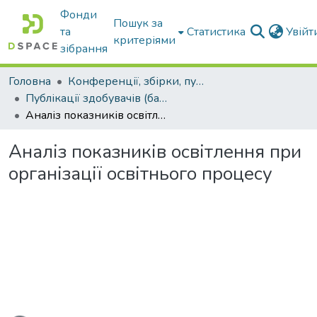
Фонди
Пошук за
та
Статистика
Увій
критеріями
зібрання
Головна
Конференції, збірки, публікації молодих вчених і здобувачів : магістрів, бакалаврів, аспірантів.
Публікації здобувачів (бакалаврів. магістрів, аспірантів)
Аналіз показників освітлення при організації освітнього процесу
Аналіз показників освітлення при
організації освітнього процесу