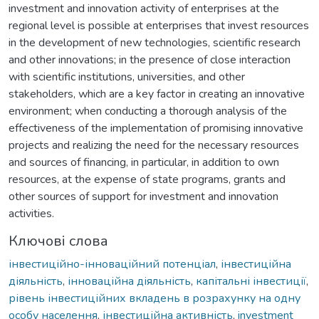
investment and innovation activity of enterprises at the
regional level is possible at enterprises that invest resources
in the development of new technologies, scientific research
and other innovations; in the presence of close interaction
with scientific institutions, universities, and other
stakeholders, which are a key factor in creating an innovative
environment; when conducting a thorough analysis of the
effectiveness of the implementation of promising innovative
projects and realizing the need for the necessary resources
and sources of financing, in particular, in addition to own
resources, at the expense of state programs, grants and
other sources of support for investment and innovation
activities.
Ключові слова
інвестиційно-інноваційний потенціал
,
інвестиційна
діяльність
,
інноваційна діяльність
,
капітальні інвестиції
,
рівень інвестиційних вкладень в розрахунку на одну
особу населення
,
інвестиційна активність
,
investment