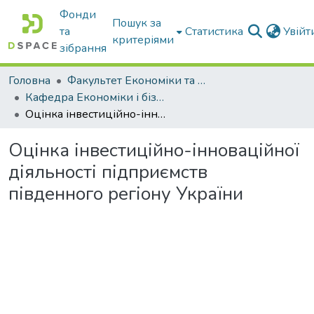
Фонди
Пошук за
та
Статистика
Увій
критеріями
зібрання
Головна
Факультет Економіки та бізнесу
Кафедра Економіки і бізнесу
Оцінка інвестиційно-інноваційної діяльності підприємств південного регіону України
Оцінка інвестиційно-інноваційної
діяльності підприємств
південного регіону України