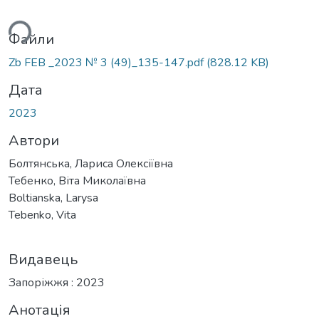
ться...
Файли
Zb FEB _2023 № 3 (49)_135-147.pdf
(828.12 KB)
Дата
2023
Автори
Болтянська, Лариса Олексіївна
Тебенко, Віта Миколаївна
Boltianska, Larysa
Tebenko, Vita
Видавець
Запоріжжя : 2023
Анотація