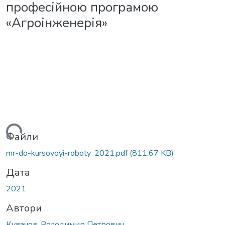
професійною програмою
«Агроінженерія»
житься...
Файли
mr-do-kursovoyi-roboty_2021.pdf
(811.67 KB)
Дата
2021
Автори
Кувачов, Володимир Петрович