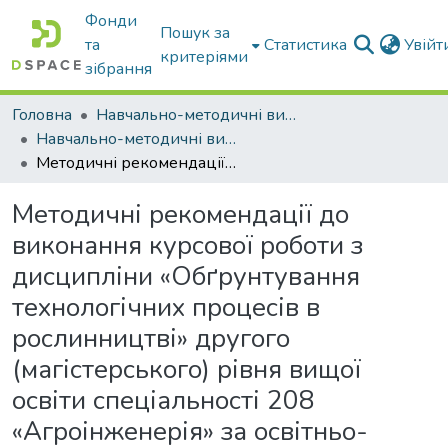
Фонди
Пошук за
та
Статистика
Увій
критеріями
зібрання
Головна
Навчально-методичні видання
Навчально-методичні видання
Методичні рекомендації до виконання курсової роботи з дисципліни «Обґрунтування технологічних процесів в рослинництві» другого (магістерського) рівня вищої освіти спеціальності 208 «Агроінженерія» за освітньо-професійною програмою «Агроінженерія»
Методичні рекомендації до
виконання курсової роботи з
дисципліни «Обґрунтування
технологічних процесів в
рослинництві» другого
(магістерського) рівня вищої
освіти спеціальності 208
«Агроінженерія» за освітньо-