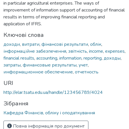
in particular agricultural enterprises. The ways of
improvement of information support of accounting of financial
results in terms of improving financial reporting and
application of IFRS.
Ключові слова
доходи
,
витрати
,
фінансові результати
,
облік
,
інформаційне забезпечення
,
звітність
,
income
,
expenses
,
financial results
,
accounting
,
information
,
reporting
,
доходы
,
затраты
,
финансовые результаты
,
учет
,
информационное обеспечение
,
отчетность
URI
http://elar.tsatu.edu.ua/handle/123456789/4024
Зібрання
Кафедра Фінансів, обліку і оподаткування
Повна інформація про документ