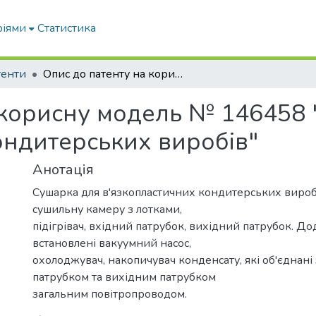
ріями
Статистика
тенти
Опис до патенту на корисну модель № 146458 "Сушарка для в'язкопластичних кондитерських виробів"
 корисну модель № 146458
ондитерських виробів"
Анотація
Сушарка для в'язкопластичних кондитерських вироб
сушильну камеру з лотками,
підігрівач, вхідний патрубок, вихідний патрубок. Д
встановлені вакуумний насос,
охолоджувач, накопичувач конденсату, які об'єднані
патрубком та вихідним патрубком
загальним повітропроводом.