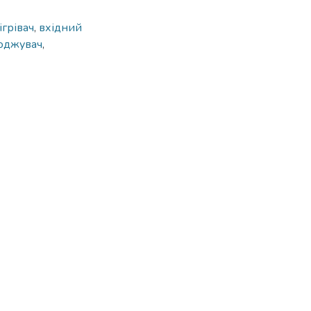
ігрівач
,
вхідний
оджувач
,