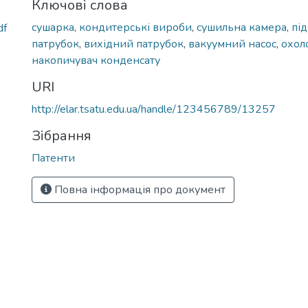
Ключові слова
сушарка
,
кондитерські вироби
,
сушильна камера
,
під
df
патрубок
,
вихідний патрубок
,
вакуумний насос
,
охол
накопичувач конденсату
URI
http://elar.tsatu.edu.ua/handle/123456789/13257
Зібрання
Патенти
Повна інформація про документ