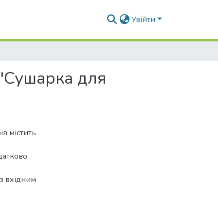
Увійти
 "Сушарка для
ів містить
одатково
 з вхідним