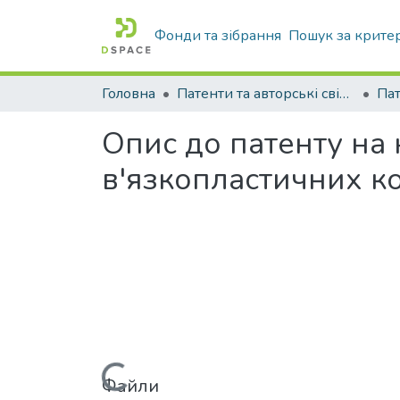
Фонди та зібрання
Пошук за крите
Головна
Патенти та авторські свідоцтва
Па
Опис до патенту на
в'язкопластичних к
Файли