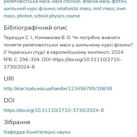
релятивістська маса
,
маса спокою
,
власна маса
,
фотон
,
шкільний курс фізики
,
relativistic mass
,
rest mass
,
own
mass
,
photon
,
school physics course
Бібліографічний опис
Терещук С. І., Колмакова В. О. Чи потрібно вивчати
поняття релятивістської маси у шкільному курсі фізики?
// Українські студії в європейському контексті. 2024.
№8. С. 296-304. DOI: https://doi.org/10.31110/2710-
3730/2024-8
URI
http://elar.tsatu.edu.ua/handle/123456789/18658
DOI
https://doi.org/10.31110/2710-3730/2024-8
Зібрання
Кафедра Комп'ютерні науки