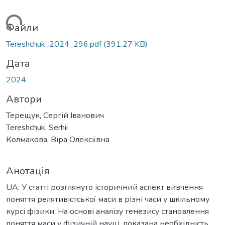
иться...
Файли
Tereshchuk_2024_296.pdf
(391.27 KB)
Дата
2024
Автори
Терещук, Сергій Іванович
Tereshchuk, Serhii
Колмакова, Віра Олексіївна
Анотація
UA: У статті розглянуто історичний аспект вивчення
поняття релятивістської маси в різні часи у шкільному
курсі фізики. На основі аналізу генезису становлення
поняття маси у фізичній науці, показана необхідність