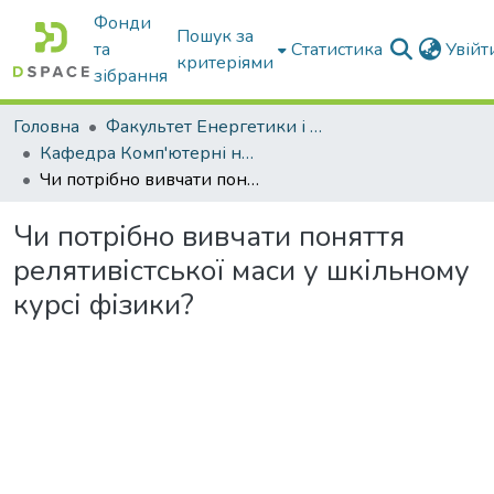
Фонди
Пошук за
та
Статистика
Увій
критеріями
зібрання
Головна
Факультет Енергетики і комп'ютерних технологій
Кафедра Комп'ютерні науки
Чи потрібно вивчати поняття релятивістської маси у шкільному курсі фізики?
Чи потрібно вивчати поняття
релятивістської маси у шкільному
курсі фізики?