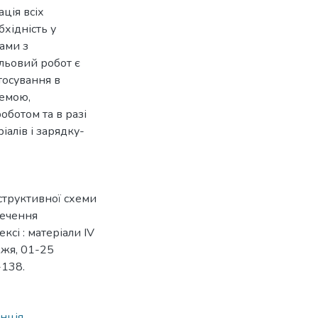
ція всіх
хідність у
ами з
ольовий робот є
тосування в
темою,
ботом та в разі
алів і зарядку-
онструктивної схеми
печення
сі : матеріали IV
жжя, 01-25
-138.
анція
,