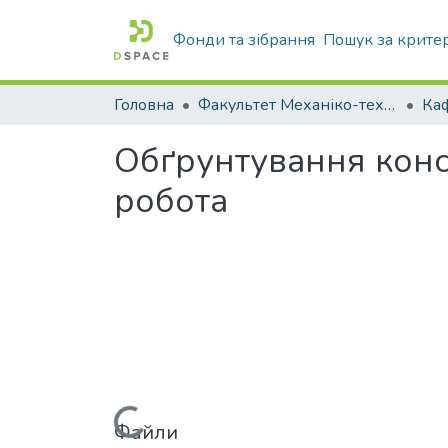
Фонди та зібрання
Пошук за крите
Головна
Факультет Механіко-технологічний
Обґрунтування конс
робота
Файли