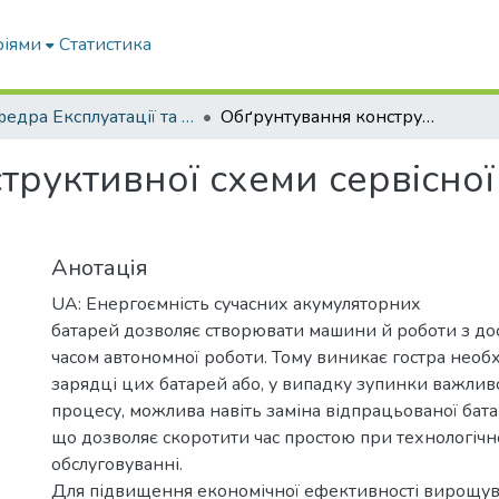
ріями
Статистика
Кафедра Експлуатації та технічного сервісу машин
Обґрунтування конструктивної схеми сервісної системи польового робота
труктивної схеми сервісної
Анотація
UA: Енергоємність сучасних акумуляторних
батарей дозволяє створювати машини й роботи з до
часом автономної роботи. Тому виникає гостра необх
зарядці цих батарей або, у випадку зупинки важлив
процесу, можлива навіть заміна відпрацьованої бата
що дозволяє скоротити час простою при технологіч
обслуговуванні.
Для підвищення економічної ефективності вирощу