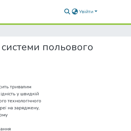
Увійти
 системи польового
сить тривалим
ідність у швидкій
ого технологічного
реї на заряджену,
ному
вання