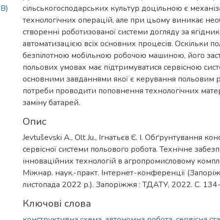
MB)
сільськогосподарських культур доцільною є механіза
технологічних операцій, але при цьому виникає необ
створенні роботизованої системи догляду за ягідник
автоматизацією всіх основних процесів. Оскільки п
безпілотною мобільною робочою машиною, його зас
польових умовах має підтримуватися сервісною сис
основними завданнями якої є керування польовим ро
потреби проводити поповнення технологічних матері
заміну батарей.
Опис
Jevtuševski A., Olt Ju., Ігнатьєв Є. І. Обґрунтування к
сервісної системи польового робота. Технічне забез
інноваційних технологій в агропромисловому комплек
Міжнар. наук.-практ. Інтернет-конференції (Запорі
листопада 2022 р.). Запоріжжя : ТДАТУ, 2022. С. 134
Ключові слова
конструктивна схема
,
автономна робота
,
сервісна ст