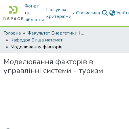
Фонди
Пошук за
та
Статистика
Увій
критеріями
зібрання
Головна
Факультет Енергетики і комп'ютерних технологій
Кафедра Вища математика та фізика
Моделювання факторів в управлінні системи - туризм
Моделювання факторів в
управлінні системи - туризм