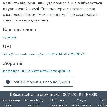
а єдність відносин, явищ та процесів, що відбуваються
в туристичній галузі. Система туризм представлена
системою відносин між основними її підсистемами та
зовнішнім середовищем.
Ключові слова
туризм
URI
http://elar.tsatu.edu.ua/handle/123456789/8870
Зібрання
Кафедра Вища математика та фізика
Повна інформація про документ
DSpace software
copyright © 2002-2026
LYRASIS
алаштування
Accessibility
Політика
Угода
Sen
куків
settings
приватності
користувача
Feedba