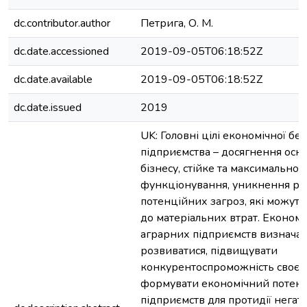
dc.contributor.author
Петрига, О. М.
dc.date.accessioned
2019-09-05T06:18:52Z
dc.date.available
2019-09-05T06:18:52Z
dc.date.issued
2019
UK: Головні цілі економічної бе
підприємства – досягнення осн
бізнесу, стійке та максимально
функціонування, уникнення ре
потенційних загроз, які можуть
до матеріальних втрат. Економі
аграрних підприємств визначає 
розвиватися, підвищувати
конкурентоспроможність своєї 
формувати економічний потенц
підприємств для протидії нега