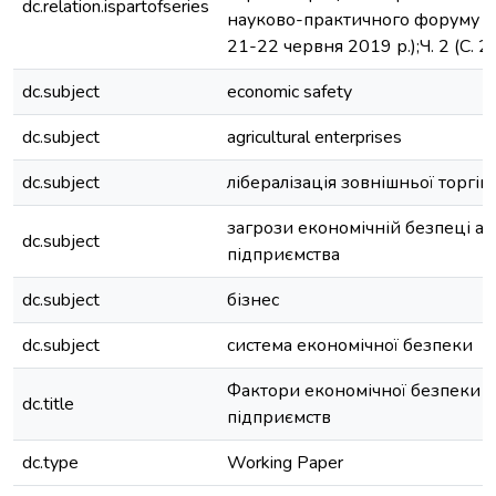
dc.relation.ispartofseries
науково-практичного форуму (М
21-22 червня 2019 р.);Ч. 2 (С. 
dc.subject
economic safety
dc.subject
agricultural enterprises
dc.subject
лібералізація зовнішньої торгівл
загрози економічній безпеці а
dc.subject
підприємства
dc.subject
бізнес
dc.subject
система економічної безпеки
Фактори економічної безпеки 
dc.title
підприємств
dc.type
Working Paper