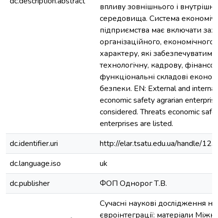
dc.description.abstract
впливу зовнішнього і внутрішн
середовища. Система економіч
підприємства має включати зах
організаційного, економічного 
характеру, які забезпечуватиму
технологічну, кадрову, фінансов
функціональні складові економ
безпеки. EN: External and internal
economic safety agrarian enterpris
considered. Threats economic safet
enterprises are listed.
dc.identifier.uri
http://elar.tsatu.edu.ua/handle/
dc.language.iso
uk
dc.publisher
ФОП Однорог Т.В.
Сучасні наукові дослідження на
євроінтеграції: матеріали Між