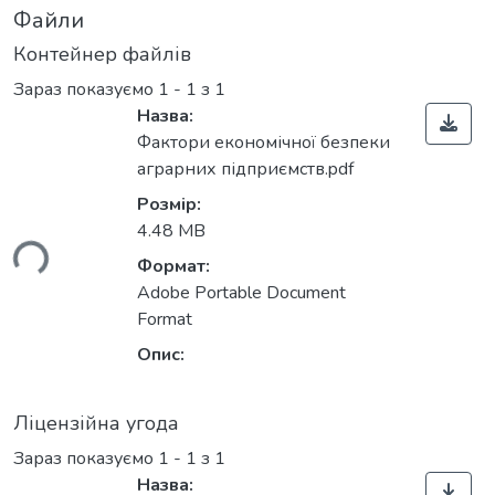
Файли
Контейнер файлів
Зараз показуємо
1 - 1 з 1
Назва:
Фактори економічної безпеки
аграрних підприємств.pdf
Розмір:
4.48 MB
ься...
Формат:
Adobe Portable Document
Format
Опис:
Ліцензійна угода
Зараз показуємо
1 - 1 з 1
Назва: