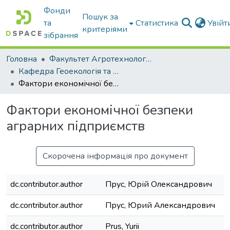
Фонди
Пошук за
та
Статистика
Увій
критеріями
зібрання
Головна
Факультет Агротехнологій та екології
Кафедра Геоекологія та землеустрій
Фактори економічної безпеки аграрних підприємств
Фактори економічної безпеки
аграрних підприємств
Скорочена інформація про документ
dc.contributor.author
Прус, Юрій Олександрович
dc.contributor.author
Прус, Юрий Александрович
dc.contributor.author
Prus, Yurii