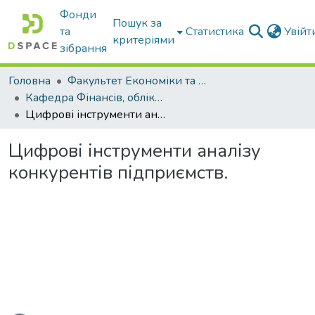
Фонди
Пошук за
та
Статистика
Увій
критеріями
зібрання
Головна
Факультет Економіки та бізнесу
Кафедра Фінансів, обліку і оподаткування
Цифрові інструменти аналізу конкурентів підприємств.
Цифрові інструменти аналізу
конкурентів підприємств.
житься...