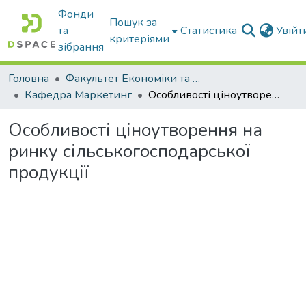
Фонди
Пошук за
та
Статистика
Увій
критеріями
зібрання
Головна
Факультет Економіки та бізнесу
Кафедра Маркетинг
Особливості ціноутворення на ринку сільськогосподарської продукції
Особливості ціноутворення на
ринку сільськогосподарської
продукції