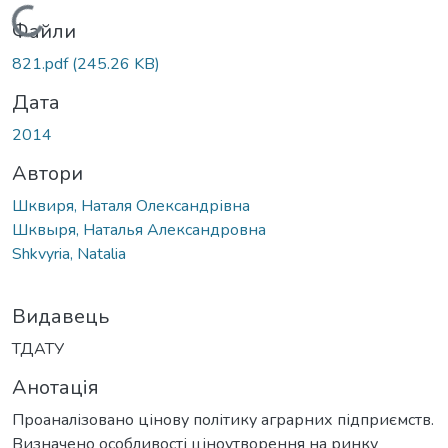
Вантажиться...
Файли
821.pdf
(245.26 KB)
Дата
2014
Автори
Шквиря, Наталя Олександрівна
Шквыря, Наталья Александровна
Shkvyria, Natalia
Видавець
ТДАТУ
Анотація
Проаналізовано цінову політику аграрних підприємств.
Визначено особливості ціноутворення на ринку