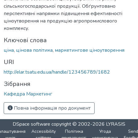
сільськогосподарської продукції. Обґрунтовано
перспективні напрямки підвищення ефективності
ціноутворення на продукцію агропромислового
комплексу.
Ключові слова
ціна
,
цінова політика
,
маркетингове ціноутворення
URI
http://elar.tsatu.edu.ua/handle/123456789/1682
Зібрання
Кафедра Маркетинг
Повна інформація про документ
DSpace software
copyright © 2002-2026
LYRASIS
алаштування
Accessibility
Політика
Угода
Sen
куків
settings
приватності
користувача
Feedba