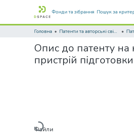
Фонди та зібрання
Пошук за крите
Головна
Патенти та авторські свідоцтва
Па
Опис до патенту на
пристрій підготовки
Вантажиться...
Файли