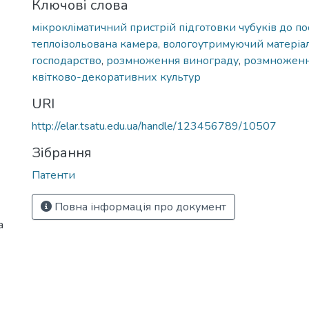
Ключові слова
мікрокліматичний пристрій підготовки чубуків до п
теплоізольована камера
,
вологоутримуючий матеріа
господарство
,
розмноження винограду
,
розмноженн
квітково-декоративних культур
URI
http://elar.tsatu.edu.ua/handle/123456789/10507
Зібрання
Патенти
Повна інформація про документ
а