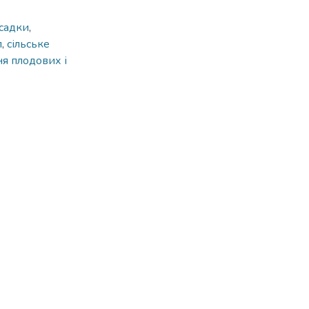
осадки
,
л
,
сільське
я плодових і