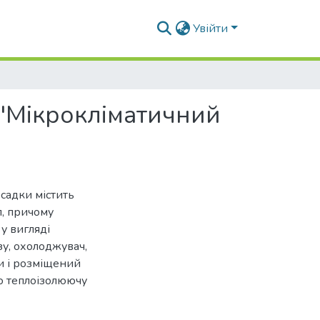
Увійти
"Мікрокліматичний
садки містить
л, причому
у вигляді
у, охолоджувач,
и і розміщений
о теплоізолюючу