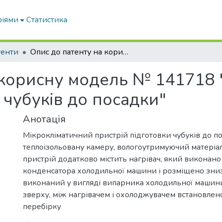
ріями
Статистика
тенти
Опис до патенту на корисну модель № 141718 "Мікрокліматичний пристрій підготовки чубуків до посадки"
 корисну модель № 141718 
 чубуків до посадки"
Анотація
Мікрокліматичний пристрій підготовки чубуків до по
теплоізольовану камеру, вологоутримуючий матеріа
пристрій додатково містить нагрівач, який виконано 
конденсатора холодильної машини і розміщено зниз
виконаний у вигляді випарника холодильної машин
зверху, між нагрівачем і охолоджувачем встановлен
перебірку