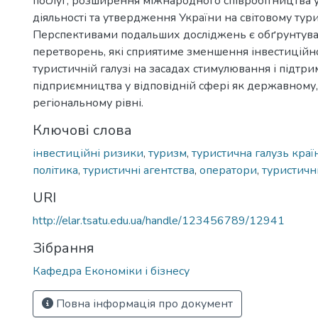
послуг, розширення міжнародного співробітництва у
діяльності та утвердження України на світовому тур
Перспективами подальших досліджень є обґрунтува
перетворень, які сприятиме зменшення інвестиційн
туристичній галузі на засадах стимулювання і підтр
підприємництва у відповідній сфері як державному, 
регіональному рівні.
Ключові слова
інвестиційні ризики
,
туризм
,
туристична галузь краї
політика
,
туристичні агентства
,
оператори
,
туристичн
URI
http://elar.tsatu.edu.ua/handle/123456789/12941
Зібрання
Кафедра Економіки і бізнесу
Повна інформація про документ