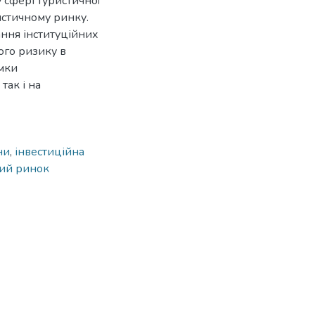
 сфері туристичної
истичному ринку.
ння інституційних
ого ризику в
имки
так і на
ни
,
інвестиційна
ий ринок