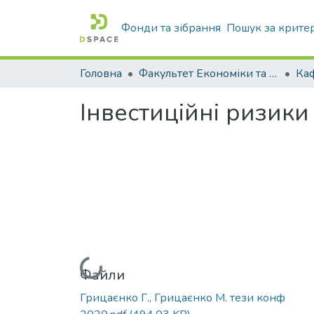
Фонди та зібрання
Пошук за крите
Головна
Факультет Економіки та бізнесу
Інвестиційні ризики
Вантажиться...
Файли
Грицаєнко Г., Грицаєнко М. тези конф