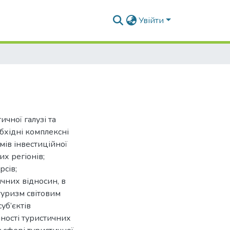
Увійти
чної галузі та
бхідні комплексні
мів інвестиційної
их регіонів;
рсів;
чних відносин, в
туризм світовим
уб’єктів
пності туристичних