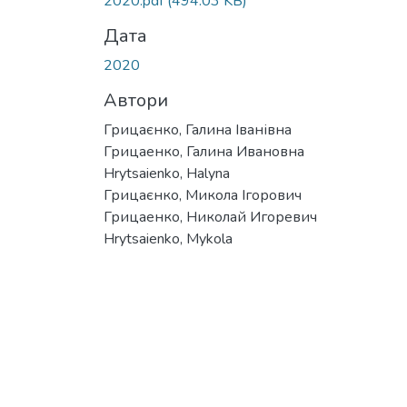
2020.pdf
(494.03 KB)
Дата
2020
Автори
Грицаєнко, Галина Іванівна
Грицаенко, Галина Ивановна
Hrytsaienko, Halyna
Грицаєнко, Микола Ігорович
Грицаенко, Николай Игоревич
Hrytsaienko, Mykola