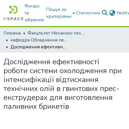
Фонди
Пошук за
та
Статистика
Увій
критеріями
зібрання
Головна
Факультет Механіко-технологічний
кафедра Обладнання переробних і харчових виробництв ім. професора Ф.Ю. Ялпачика
Дослідження ефективності роботи системи охолодження при інтенсифікації відтискання технічних олій в гвинтових прес-екструдерах для виготовлення паливних брикетів
Дослідження ефективності
роботи системи охолодження при
інтенсифікації відтискання
технічних олій в гвинтових прес-
екструдерах для виготовлення
паливних брикетів