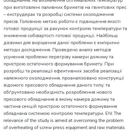
обладнання, на визначення оптимальних температур
при виготовлені паливних брикетів на гвинтових прес
– екструдерах та розробці системи охолодження
пресів. Головною метою роботи є підвищення якості
готової продукції за рахунок контролю температури та
зниження собівартості готової продукції. Найбільш
дієвими для вирішення даної проблеми є емпіричні
методи дослідження. Проведено аналіз методів
усунення проблеми перегріву камери дожиму та
пристрою остаточного формування брикету. При
розробці та реалізації ефективних засобів реалізації
належного охолодження, проаналізовано конструкції
відомого пресового обладнання даного типу, та
обґрунтовано необхідність розроблення нового
пресового обладнання в якому камера дожиму та
частина секцій пристрою остаточного формування
обладнана системою контролю температури. EN: The
relevance of the study is aimed at overcoming the problem
of overheating of screw press equipment and raw materials