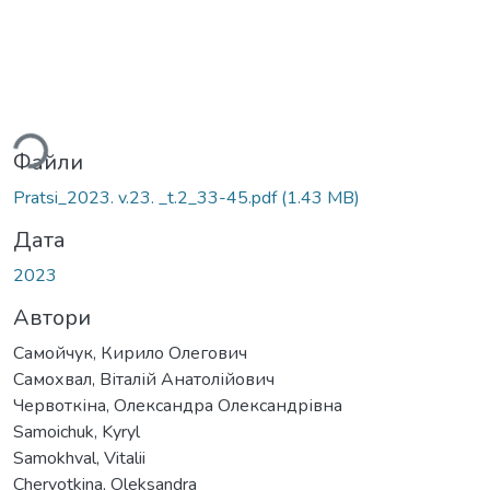
антажиться...
Файли
Pratsi_2023. v.23. _t.2_33-45.pdf
(1.43 MB)
Дата
2023
Автори
Самойчук, Кирило Олегович
Самохвал, Віталій Анатолійович
Червоткіна, Олександра Олександрівна
Samoichuk, Kyryl
Samokhval, Vitalii
Chervotkina, Oleksandra