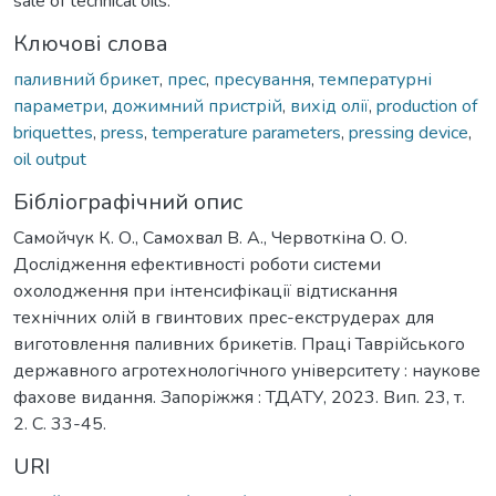
sale of technical oils.
Ключові слова
паливний брикет
,
прес
,
пресування
,
температурні
параметри
,
дожимний пристрій
,
вихід олії
,
production of
briquettes
,
press
,
temperature parameters
,
pressing device
,
oil output
Бібліографічний опис
Самойчук К. О., Самохвал В. А., Червоткіна О. О.
Дослідження ефективності роботи системи
охолодження при інтенсифікації відтискання
технічних олій в гвинтових прес-екструдерах для
виготовлення паливних брикетів. Праці Таврійського
державного агротехнологічного університету : наукове
фахове видання. Запоріжжя : ТДАТУ, 2023. Вип. 23, т.
2. С. 33-45.
URI