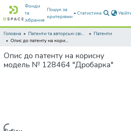
Фонди
Пошук за
та
Статистика
Увій
критеріями
зібрання
Головна
Патенти та авторські свідоцтва
Патенти
Опис до патенту на корисну модель № 128464 "Дробарка"
Опис до патенту на корисну
модель № 128464 "Дробарка"
Вантажиться...