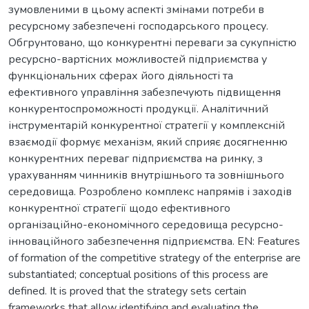
зумовленими в цьому аспекті змінами потреби в
ресурсному забезпечені господарського процесу.
Обгрунтовано, що конкурентні переваги за сукупністю
ресурсно-вартісних можливостей підприємства у
функціональних сферах його діяльності та
ефективного управління забезпечують підвищення
конкурентоспроможності продукції. Аналітичний
інструментарій конкурентної стратегії у комплексній
взаємодії формує механізм, який сприяє досягненню
конкурентних переваг підприємства на ринку, з
урахуванням чинників внутрішнього та зовнішнього
середовища. Розроблено комплекс напрямів і заходів
конкурентної стратегії щодо ефективного
організаційно-економічного середовища ресурсно-
інноваційного забезпечення підприємства. EN: Features
of formation of the competitive strategy of the enterprise are
substantiated; conceptual positions of this process are
defined. It is proved that the strategy sets certain
frameworks that allow identifying and evaluating the