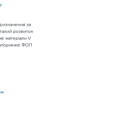
у
призначення за
Сталий розвиток
я: матеріали V
Запоріжжя: ФОП
ня