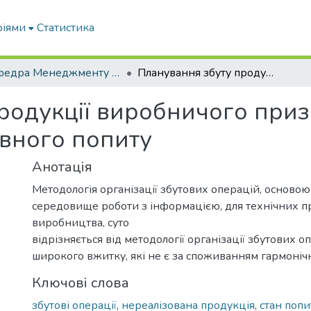
ріями
Статистика
Кафедра Менеджменту та публічного адміністрування
Планування збуту продукції виробничого призначення за умови нульового та негативного попиту
родукції виробничого приз
ивного попиту
Анотація
Методологія організації збутових операцій, основою
середовище роботи з інформацією, для технічних п
виробництва, суто
відрізняється від методології організації збутових о
широкого вжитку, які не є за споживанням гармоніч
Ключові слова
збутові операції
,
нереалізована продукція
,
стан попи