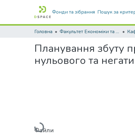
Фонди та зібрання
Пошук за крите
Головна
Факультет Економіки та бізнесу
Планування збуту п
нульового та негат
Вантажиться...
Файли