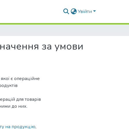
Увійти
начення за умови
 якої є операційне
родуктів
перацій для товарів
ними до них.
ту на продукцію
,