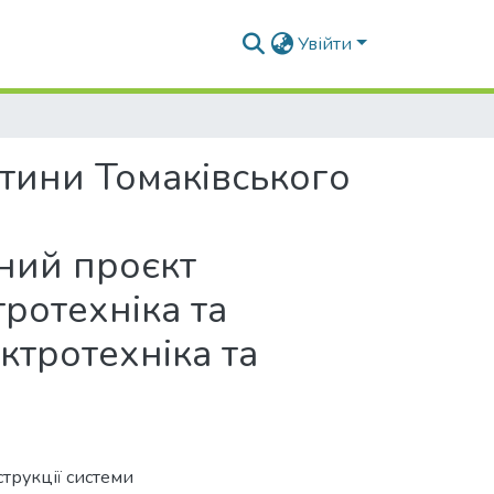
Увійти
стини Томаківського
йний проєкт
тротехніка та
ктротехніка та
струкції системи