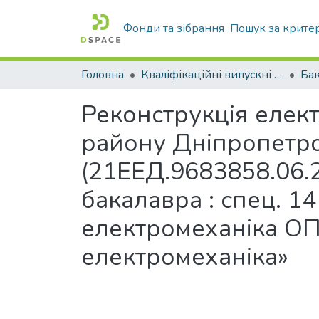
Фонди та зібрання
Пошук за крите
Головна
Кваліфікаційні випускні роботи бакалаврів і магістрів
Бак
Реконструкція елект
району Дніпропетро
(21ЕЕД.9683858.06.2
бакалавра : спец. 1
електромеханіка ОП
електромеханіка»