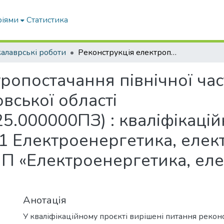
ріями
Статистика
алаврські роботи
Реконструкція електропостачання північної частини Томаківського району Дніпропетровської області (21ЕЕД.9683858.06.25.000000ПЗ) : кваліфікаційний проєкт бакалавра : спец. 141 Електроенергетика, електротехніка та електромеханіка ОПП «Електроенергетика, електротехніка та електромеханіка»
ропостачання північної ча
вської області
5.000000ПЗ) : кваліфікаці
41 Електроенергетика, елек
П «Електроенергетика, еле
Анотація
У кваліфікаційному проєкті вирішені питання рекон