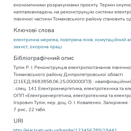
економічними розрахунками проєкту. Термін окупно
капіталовкладень на реконструкцію системи електр
північної частини Томаківського району становить од
Ключові слова
електрична мережа
,
повітряна лінія
,
комутаційний а
захист
,
охорона праці
Бібліографічний опис
Тупік Р. І. Реконструкція електропостачання північно
Томаківського району Дніпропетровської області
(21ЕЕД.9683858.06.25.000000ПЗ) : кваліфікаційний
: спец. 141 Електроенергетика, електротехніка та е
ОПП «Електроенергетика, електротехніка та електро
Ігорович Тупік; кер. доц. О. І. Коваленко. Запоріжжя :
7 рис., 22 табл.
URI
http://elar.tsatu.edu.ua/handle/123456789/19441