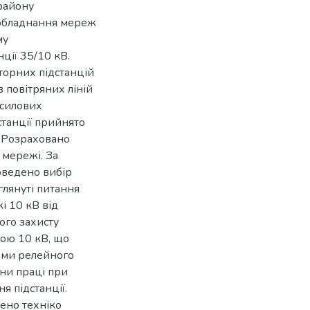
 району
 обладнання мереж
му
ції 35/10 кВ.
орних підстанцій
 повітряних ліній
 силових
станції прийнято
 Розраховано
 мережі. За
оведено вибір
глянуті питання
і 10 кВ від
ого захисту
гою 10 кВ, що
хеми релейного
они праці при
я підстанції.
ено техніко