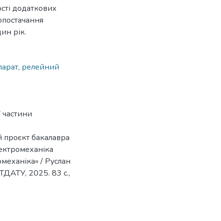
сті додаткових
опостачання
ин рік.
парат
,
релейний
ї частини
 проєкт бакалавра
лектромеханіка
механіка» / Руслан
 ТДАТУ, 2025. 83 с.,