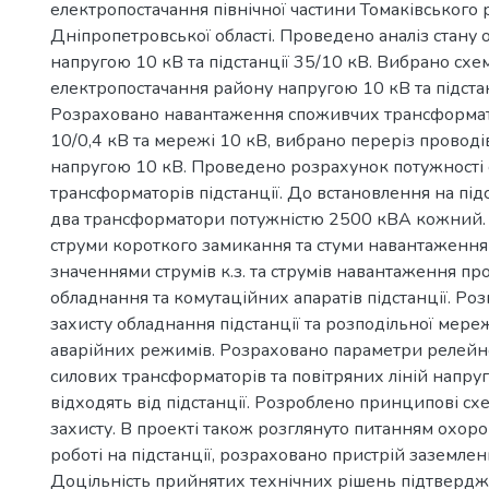
електропостачання північної частини Томаківського
Дніпропетровської області. Проведено аналіз стану
напругою 10 кВ та підстанції 35/10 кВ. Вибрано схе
електропостачання району напругою 10 кВ та підстан
Розраховано навантаження споживчих трансформат
10/0,4 кВ та мережі 10 кВ, вибрано переріз проводів
напругою 10 кВ. Проведено розрахунок потужності
трансформаторів підстанції. До встановлення на під
два трансформатори потужністю 2500 кВА кожний.
струми короткого замикання та стуми навантаження
значеннями струмів к.з. та струмів навантаження пр
обладнання та комутаційних апаратів підстанції. Роз
захисту обладнання підстанції та розподільної мереж
аварійних режимів. Розраховано параметри релейн
силових трансформаторів та повітряних ліній напру
відходять від підстанції. Розроблено принципові с
захисту. В проекті також розглянуто питанням охор
роботі на підстанції, розраховано пристрій заземленн
Доцільність прийнятих технічних рішень підтвердж