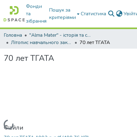
Фонди
Пошук за
та
Статистика
Увій
критеріями
зібрання
Головна
"Alma Mater" - історія та сьогодення Університету
Літопис навчального закладу: МІМСГ-ТДАТА-ТДАТУ
70 лет ТГАТА
70 лет ТГАТА
Вантажиться...
Файли