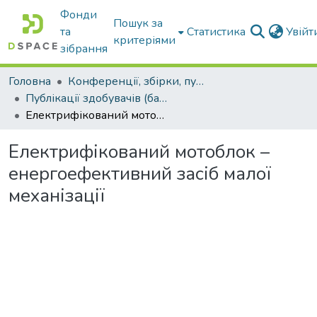
Фонди
Пошук за
та
Статистика
Увій
критеріями
зібрання
Головна
Конференції, збірки, публікації молодих вчених і здобувачів : магістрів, бакалаврів, аспірантів.
Публікації здобувачів (бакалаврів. магістрів, аспірантів)
Електрифікований мотоблок – енергоефективний засіб малої механізації
Електрифікований мотоблок –
енергоефективний засіб малої
механізації