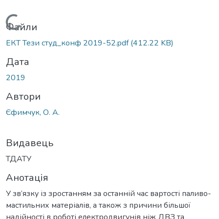
Вантажиться...
Файли
ЕКТ Тези студ_конф 2019-52.pdf
(412.22 KB)
Дата
2019
Автори
Єфимчук, О. А.
Видавець
ТДАТУ
Анотація
У зв’язку із зростанням за останній час вартості паливо-
мастильних матеріалів, а також з причини більшої
надійності в роботі електродвигунів ніж ДВЗ та