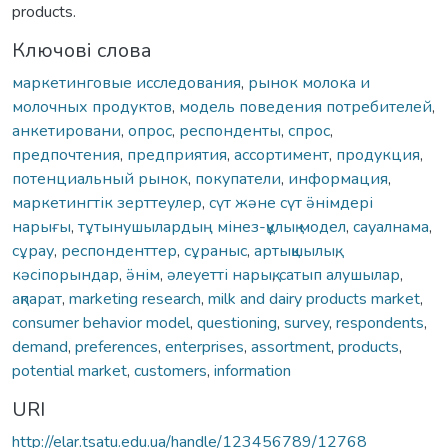
products.
Ключові слова
маркетинговые исследования
,
рынок молока и
молочных продуктов
,
модель поведения потребителей
,
анкетировани
,
опрос
,
респонденты
,
спрос
,
предпочтения
,
предприятия
,
ассортимент
,
продукция
,
потенциальный рынок
,
покупатели
,
информация
,
маркетингтік зерттеулер
,
сүт және сүт ӛнімдері
нарығы
,
тұтынушылардың мінез-құлық модел
,
сауалнама
,
сұрау
,
респонденттер
,
сұраныс
,
артықшылық
,
кәсіпорындар
,
ӛнім
,
әлеуетті нарық
,
сатып алушылар
,
ақпарат
,
marketing research
,
milk and dairy products market
,
consumer behavior model
,
questioning
,
survey
,
respondents
,
demand
,
preferences
,
enterprises
,
assortment
,
products
,
potential market
,
customers
,
information
URI
http://elar.tsatu.edu.ua/handle/123456789/12768