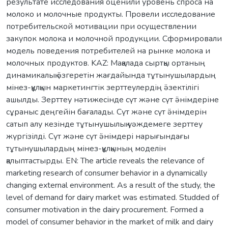
результате исследования оценили уровень спроса на
молоко и молочные продукты. Провели исследование
потребительской мотивации при осуществлении
закупок молока и молочной продукции. Сформировали
модель поведения потребителей на рынке молока и
молочных продуктов. KAZ: Мақалада сыртқы ортаның
динамикалық ӛзгеретін жағдайында тұтынушылардың
мінез-құлқын маркетингтік зерттеулердің ӛзектілігі
ашылды. Зерттеу нәтижесінде сүт және сүт ӛнімдеріне
сұраныс деңгейін бағалады. Сүт және сүт ӛнімдерін
сатып алу кезінде тұтынушылық уәждемеге зерттеу
жүргізілді. Сүт және сүт ӛнімдері нарығындағы
тұтынушылардың мінез-құлқының моделін
қалыптастырды. EN: The article reveals the relevance of
marketing research of consumer behavior in a dynamically
changing external environment. As a result of the study, the
level of demand for dairy market was estimated. Studded of
consumer motivation in the dairy procurement. Formed a
model of consumer behavior in the market of milk and dairy